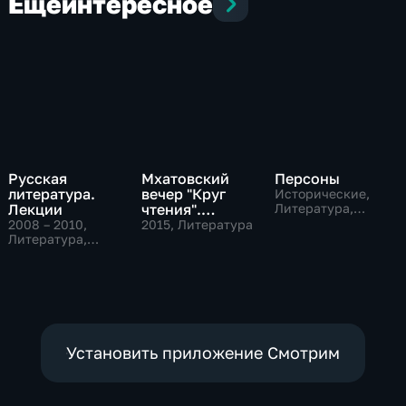
Еще
интересное
Русская
Мхатовский
Персоны
литература.
вечер "Круг
Исторические,
Лекции
чтения".
Литература,
музыкальные
Церемония
2008 – 2010
,
2015
, Литература
Литература,
открытия Года
Образовательные
литературы в
России
Установить приложение Смотрим