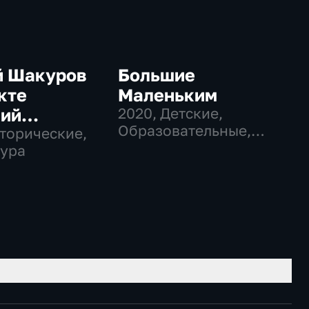
й Шакуров
Большие
кте
Маленьким
кий
2020
, Детские,
Образовательные,
тер"
сторические,
литература
ура