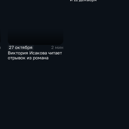
27 октября
н
2 мин
Виктория Исакова читает
отрывок из романа