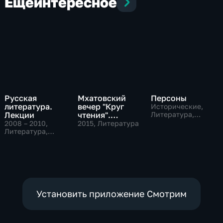
Еще
интересное
Русская
Мхатовский
Персоны
литература.
вечер "Круг
Исторические,
Лекции
чтения".
Литература,
музыкальные
Церемония
2008 – 2010
,
2015
, Литература
Литература,
открытия Года
Образовательные
литературы в
России
Установить приложение Смотрим