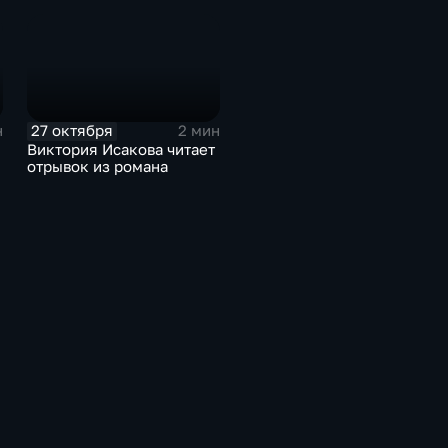
27 октября
н
2 мин
Виктория Исакова читает
отрывок из романа