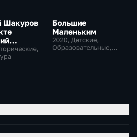
й Шакуров
Большие
кте
Маленьким
кий
2020
, Детские,
Образовательные,
тер"
сторические,
литература
ура