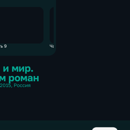
ь 9
Часть 9
Часть 9
 и мир.
м роман
2015
,
Россия