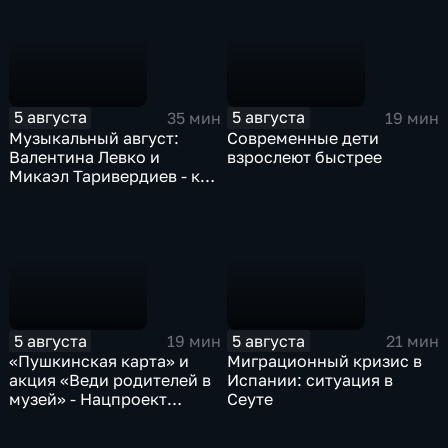
5 августа
5 августа
35 мин
19 мин
Музыкальный август:
Современные дети
Валентина Левко и
взрослеют быстрее
Микаэл Таривердиев - как
звучало советское время
5 августа
5 августа
19 мин
21 мин
«Пушкинская карта» и
Миграционный кризис в
акция «Веди родителей в
Испании: ситуация в
музей» - Нацпроект
Сеуте
«Семья»