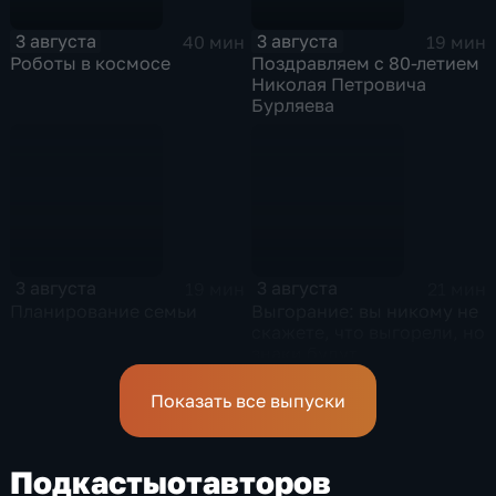
3 августа
3 августа
40 мин
19 мин
Роботы в космосе
Поздравляем с 80-летием
Николая Петровича
Бурляева
3 августа
3 августа
19 мин
21 мин
Планирование семьи
Выгорание: вы никому не
скажете, что выгорели, но
знаки будут
Показать все выпуски
Подкасты
от
авторов