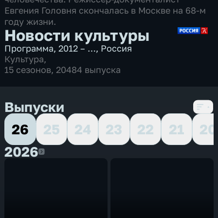
Евгения Головня скончалась в Москве на 68-м
году жизни.
Новости культуры
Программа
,
2012 – …
,
Россия
Культура
,
15 сезонов, 20484 выпуска
Выпуски
26
25
24
23
22
21
20
2026
2026