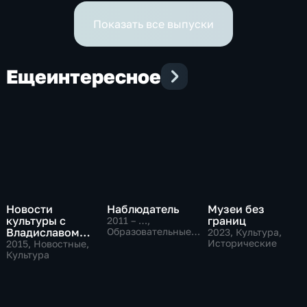
Показать все выпуски
Еще
интересное
Новости
Наблюдатель
Музеи без
культуры с
границ
2011 – …
,
Владиславом
Образовательные,
2023
, Культура,
Культура
Флярковским
Исторические
2015
, Новостные,
Культура