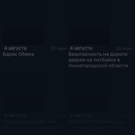
Станиславский
4 августа
4 августа
19 мин
19 мин
Барак Обама
Безопасность на дороге:
авария на питбайке в
Нижегородской области
4 августа
4 августа
21 мин
19 мин
Страшно красиво: как
В Москве появились на
работают исследователи
свет два Одиссея и Аид
подземного мира