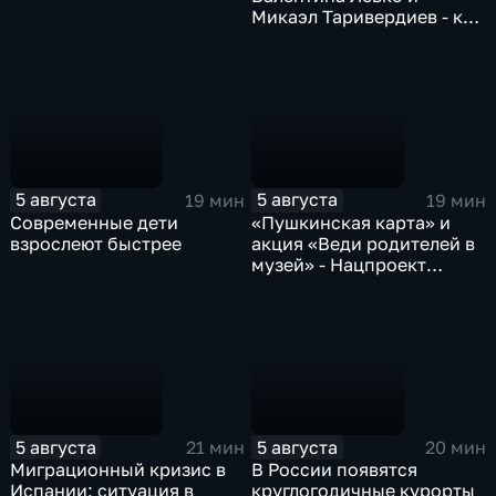
Микаэл Таривердиев - как
звучало советское время
5 августа
5 августа
19 мин
19 мин
Современные дети
«Пушкинская карта» и
взрослеют быстрее
акция «Веди родителей в
музей» - Нацпроект
«Семья»
5 августа
5 августа
21 мин
20 мин
Миграционный кризис в
В России появятся
Испании: ситуация в
круглогодичные курорты