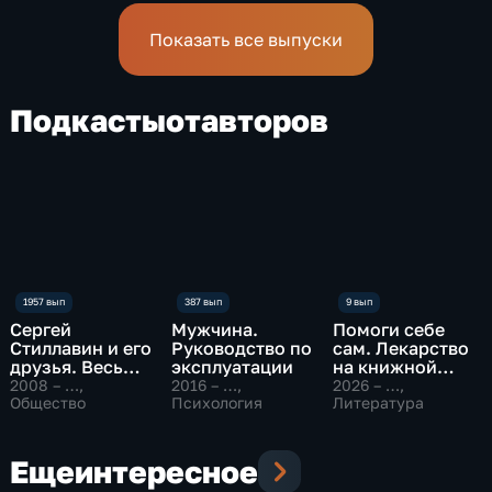
спелеологи
Показать все выпуски
Подкасты
от
авторов
Сергей
Мужчина.
Помоги себе
Стиллавин и его
Руководство по
сам. Лекарство
друзья. Весь
эксплуатации
на книжной
эфир
полке
2008 – …
,
2016 – …
,
2026 – …
,
Общество
Психология
Литература
Еще
интересное