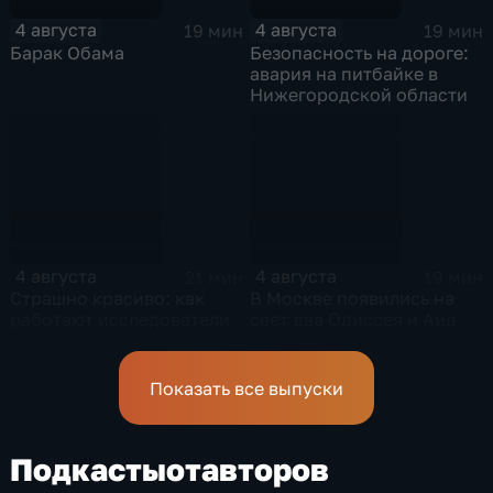
4 августа
4 августа
19 мин
19 мин
Барак Обама
Безопасность на дороге:
авария на питбайке в
Нижегородской области
4 августа
4 августа
21 мин
19 мин
Страшно красиво: как
В Москве появились на
работают исследователи
свет два Одиссея и Аид
подземного мира
спелеологи
Показать все выпуски
Подкасты
от
авторов