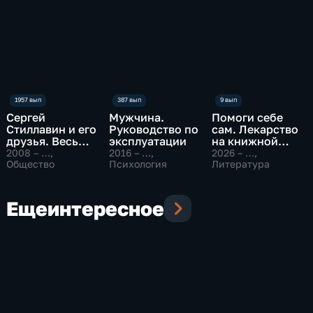
Сергей
Мужчина.
Помоги себе
Стиллавин и его
Руководство по
сам. Лекарство
друзья. Весь
эксплуатации
на книжной
эфир
полке
2008 – …
,
2016 – …
,
2026 – …
,
Общество
Психология
Литература
Еще
интересное