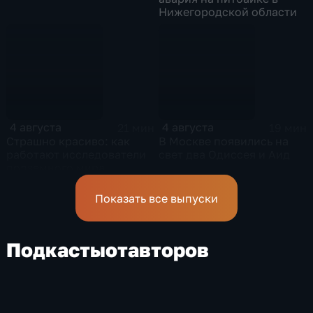
Нижегородской области
4 августа
4 августа
21 мин
19 мин
Страшно красиво: как
В Москве появились на
работают исследователи
свет два Одиссея и Аид
подземного мира
спелеологи
Показать все выпуски
Подкасты
от
авторов