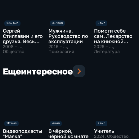
Сергей
Мужчина.
Помоги себе
Стиллавин и его
Руководство по
сам. Лекарство
друзья. Весь
эксплуатации
на книжной
эфир
полке
2008 – …
,
2016 – …
,
2026 – …
,
Общество
Психология
Литература
Еще
интересное
Видеоподкасты
В чёрной,
Учитель
"Маяка"
чёрной комнате
2024
, Общество,