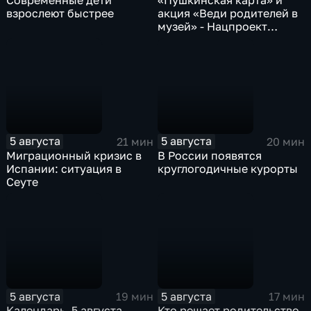
Современные дети
«Пушкинская карта» и
взрослеют быстрее
акция «Веди родителей в
музей» - Нацпроект
«Семья»
5 августа
5 августа
21 мин
20 мин
Миграционный кризис в
В России появятся
Испании: ситуация в
круглогодичные курорты
Сеуте
5 августа
5 августа
19 мин
17 мин
Календарь. 5 августа
Кто решает родительство