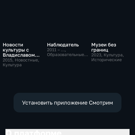
Новости
Наблюдатель
Музеи без
культуры с
границ
2011 – …
,
Владиславом
Образовательные,
2023
, Культура,
Культура
Флярковским
Исторические
2015
, Новостные,
Культура
Установить приложение Смотрим
О платформе