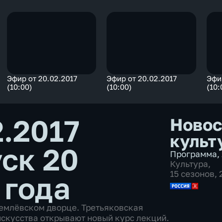
Эфир от 20.02.2017
Эфир от 20.02.2017
Эфи
(10:00)
(10:00)
(10:
2.2017
Новос
культ
ск 20
Программа
,
Культура
,
15 сезонов,
 года
емлёвском дворце. Третьяковская
скусства открывают новый курс лекций.