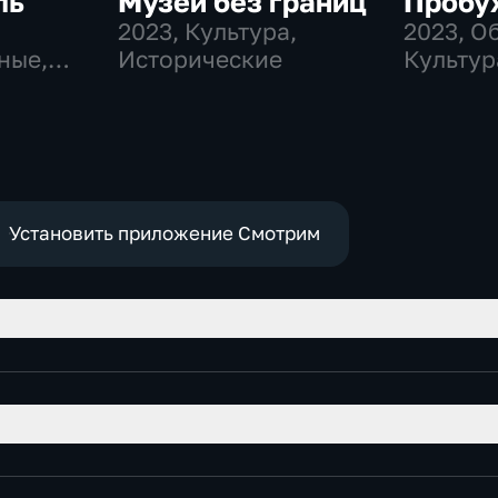
ль
Музеи без границ
Пробу
2023
, Культура,
2023
, О
ные,
Исторические
Культур
историч
Установить приложение Смотрим