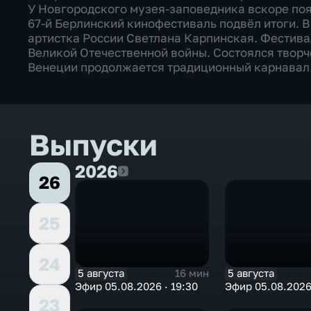
У Новгородского музея-заповедника вскоре поя
67-й Берлинский кинофестиваль подвёл итоги. 
артистка России Светлана Карпинская. Фестива
Великой Отечественной войны. Состоялся творч
Венеции продолжается традиционный карнавал
Выпуски
2026
2026
26
25
24
5 августа
5 августа
16 мин
Эфир 05.08.2026 · 19:30
Эфир 05.08.2026 
23