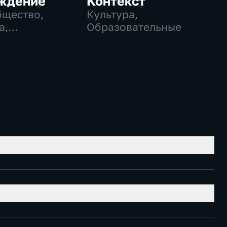
ждение
Контекст
бщество,
Культура,
а,
Образовательные
еские