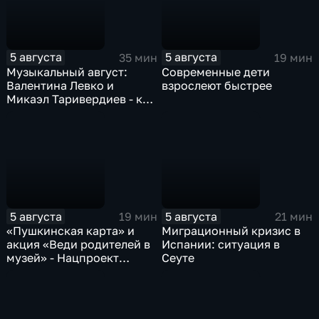
5 августа
5 августа
35 мин
19 мин
Музыкальный август:
Современные дети
Валентина Левко и
взрослеют быстрее
Микаэл Таривердиев - как
звучало советское время
5 августа
5 августа
19 мин
21 мин
«Пушкинская карта» и
Миграционный кризис в
акция «Веди родителей в
Испании: ситуация в
музей» - Нацпроект
Сеуте
«Семья»