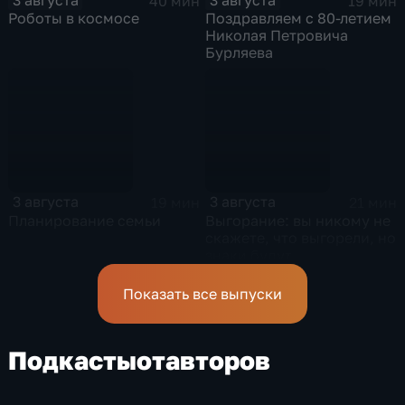
40 мин
19 мин
Роботы в космосе
Поздравляем с 80-летием
Николая Петровича
Бурляева
3 августа
3 августа
19 мин
21 мин
Планирование семьи
Выгорание: вы никому не
скажете, что выгорели, но
знаки будут
Показать все выпуски
Подкасты
от
авторов