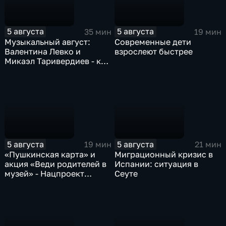
5 августа
5 августа
35 мин
19 мин
Музыкальный август:
Современные дети
Валентина Левко и
взрослеют быстрее
Микаэл Таривердиев - как
звучало советское время
5 августа
5 августа
19 мин
21 мин
«Пушкинская карта» и
Миграционный кризис в
акция «Веди родителей в
Испании: ситуация в
музей» - Нацпроект
Сеуте
«Семья»