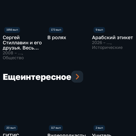
Сергей
В ролях
Арабский этикет
Стиллавин и его
2026 – …
,
друзья. Весь
Исторические
эфир
2008 – …
,
Общество
Еще
интересное
ГИТИС
Видеоподкасты
Учитель