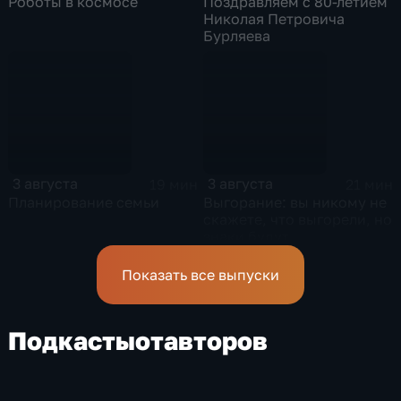
Роботы в космосе
Поздравляем с 80-летием
Николая Петровича
Бурляева
3 августа
3 августа
19 мин
21 мин
Планирование семьи
Выгорание: вы никому не
скажете, что выгорели, но
знаки будут
Показать все выпуски
Подкасты
от
авторов