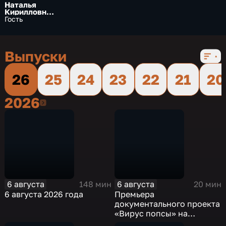
Наталья
Кирилловна
Капитонова
Гость
Выпуски
26
25
24
23
22
21
20
2026
2026
6 августа
6 августа
148 мин
20 мин
6 августа 2026 года
Премьера
документального проекта
«Вирус попсы» на
платформе «Смотрим»