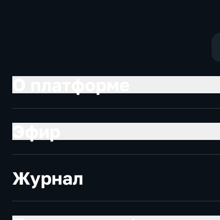
экономические
О платформе
Эфир
Журнал