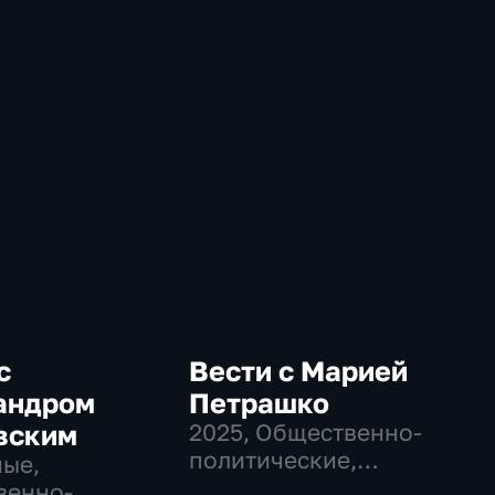
с
Вести с Марией
андром
Петрашко
вским
2025
, Общественно-
политические,
ые,
Новостные
венно-