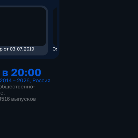
р от 03.07.2019
Эфир от 03.07.2019
Эфир от 0
 в 20:00
2014 – 2026
,
Россия
общественно-
ие
,
 3516 выпусков