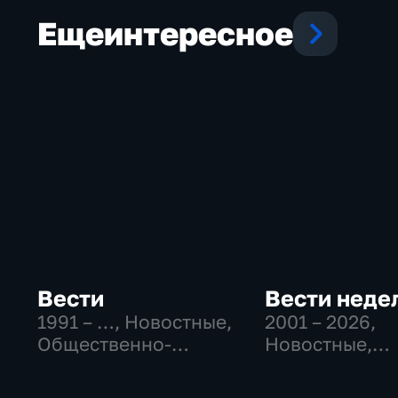
Еще
интересное
Вести
Вести неде
1991 – …
, Новостные,
2001 – 2026
,
Общественно-
Новостные,
политические,
Общественно
социально-
политические