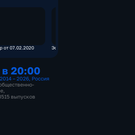
р от 07.02.2020
Эфир от 07.02.2020
Эфир от 0
 в 20:00
2014 – 2026
,
Россия
общественно-
ие
,
 3515 выпусков