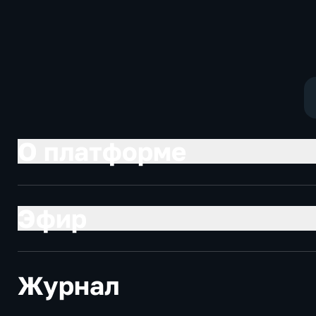
политические,
Общественно
социально-
политические
экономические
О платформе
Эфир
Журнал