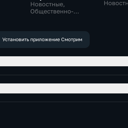
-
Новостн
Новостные,
Общест
Общественно-
политич
политические
Установить приложение Смотрим