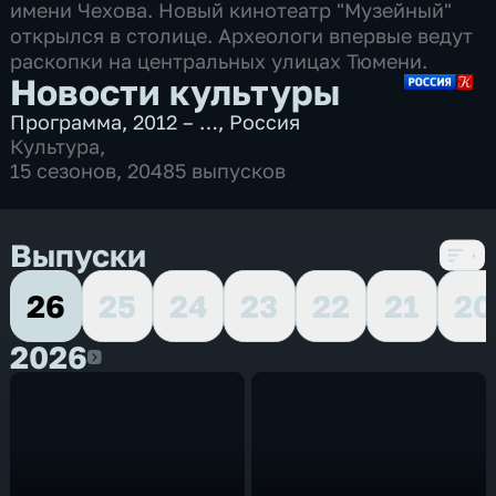
имени Чехова. Новый кинотеатр "Музейный"
открылся в столице. Археологи впервые ведут
раскопки на центральных улицах Тюмени.
Новости культуры
Программа
,
2012 – …
,
Россия
Культура
,
15 сезонов, 20485 выпусков
Выпуски
26
25
24
23
22
21
20
2026
2026