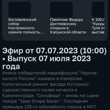
Богоявленский
Памятник Федору
К 100-ле
собор
Достоевскому
"Кукрыник
Костромского
открыли в
Туле отк
кремля полностью
Калужской области
выставка 
восстановлен
Михаила
Куприяно
Эфир от 07.07.2023 (10:00)
•
Выпуск 07 июля 2023
года
Имена победителей медиафорума "Черное
золото России" назвали в Кемерове.
Капитальный ремонт фасада Историко-
художественного музея начался в
Калининграде. "Сильфида" – вновь на сцене
театра "Урал Опера Балет". Последняя
премьера 125-го юбилейного сезона в МХТ