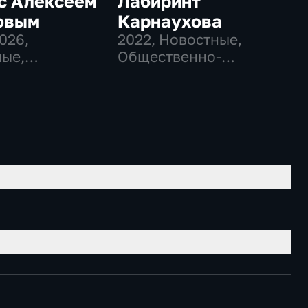
с Алексеем
Лабиринт
овым
Карнаухова
2026
,
2022
, Новостные,
ые,
Общественно-
венно-
политические
еские