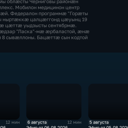
йы облæсты Черниговы районæн
лекс. Мобилон медицинон центр
æй. Федералон программæ "Горæты
 ныртæккæ цалцæггонд цæуынц 19
æ цæттæ уыдзысты сентябрмæ.
æдзар "Ласка"-мæ æрбаластой, æнæ
 8 сывæллоны. Бацæттæ сын кодтой
6 августа
5 августа
12 мин
12 мин
026
Эфир от 06.08.2026
Эфир от 05.08.202