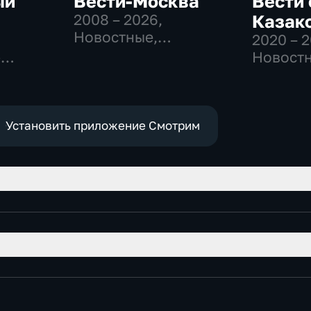
ый
Вести-Москва
Вести 
2008 – 2026
,
Казак
Новостные,
2020 – 
Общественно-
-
Новостн
политические,
,
Общест
социально-
политич
экономические
е
Установить приложение Смотрим