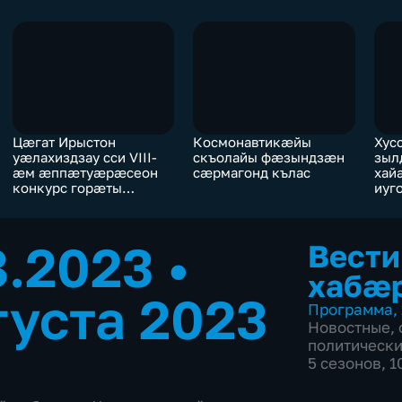
Цæгат Ирыстон
Космонавтикæйы
Хус
уæлахиздзау сси VIII-
скъолайы фæзындзæн
зыл
æм æппæтуæрæсеон
сæрмагонд кълас
хай
конкурс горæты
иуг
æнцонвадат архайды
уав
хуыздæр проектты
уал
арх
8.2023
•
Вести
хабæ
густа 2023
Программа
,
Новостные
,
политическ
5 сезонов, 