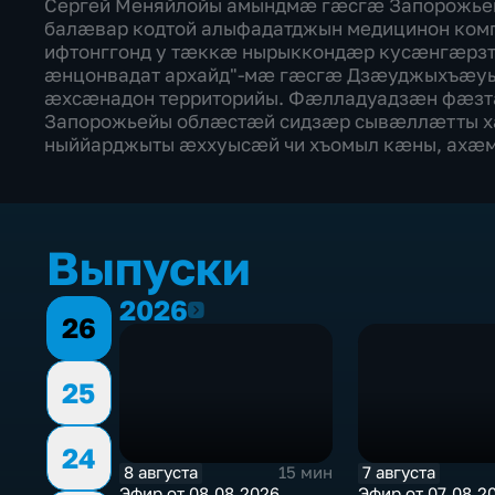
Сергей Меняйлойы амындмæ гæсгæ Запорожье
балæвар кодтой алыфадатджын медицинон комп
ифтонггонд у тæккæ нырыккондæр кусæнгæрзт
æнцонвадат архайд"-мæ гæсгæ Дзæуджыхъæуы
æхсæнадон территорийы. Фæлладуадзæн фæзт
Запорожьейы облæстæй сидзæр сывæллæтты х
ныййарджыты æххуысæй чи хъомыл кæны, ахæм
Выпуски
2026
2026
26
25
24
8 августа
7 августа
15 мин
Эфир от 08.08.2026
Эфир от 07.08.2