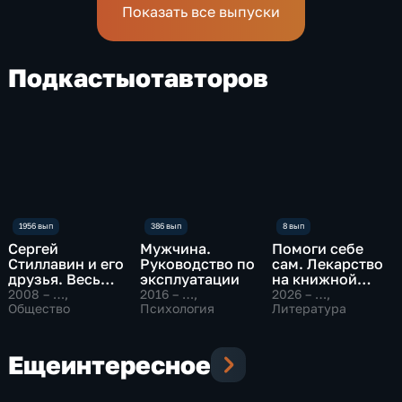
Показать все выпуски
Подкасты
от
авторов
Сергей
Мужчина.
Помоги себе
Стиллавин и его
Руководство по
сам. Лекарство
друзья. Весь
эксплуатации
на книжной
эфир
полке
2008 – …
,
2016 – …
,
2026 – …
,
Общество
Психология
Литература
Еще
интересное