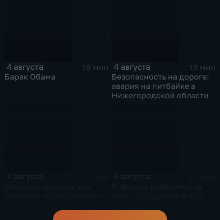
4 августа
4 августа
19 мин
19 мин
Барак Обама
Безопасность на дороге:
авария на питбайке в
Нижегородской области
4 августа
4 августа
21 мин
19 мин
Страшно красиво: как
В Москве появились на
работают исследователи
свет два Одиссея и Аид
подземного мира
спелеологи