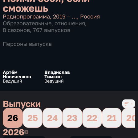
сможешь
Радиопрограмма
,
2019 – …
,
Россия
Образовательные
,
отношения
,
8 сезонов, 767 выпусков
Персоны выпуска
Артём
Владислав
Новиченков
Тимкин
Ведущий
Ведущий
Выпуски
26
25
24
23
22
21
20
2026
2026