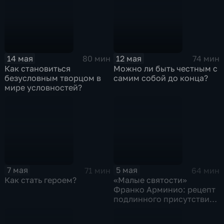
14 мая
12 мая
80 мин
74 мин
Как становиться
Можно ли быть честным с
безусловным творцом в
самим собой до конца?
мире условностей?
7 мая
5 мая
71 мин
64 мин
Как стать героем?
«Малые святости»
Франко Арминио: рецепт
подлинного присутствия
в жизни