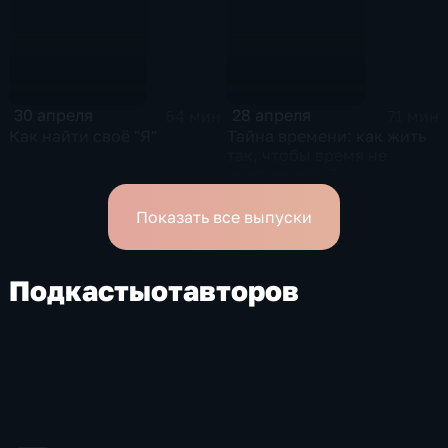
30 апреля
28 апреля
64 мин
71 мин
Как найти своё "Я"
Тайна времени: как жить
так, чтобы время не
«пролетало»?
Показать все выпуски
Подкасты
от
авторов