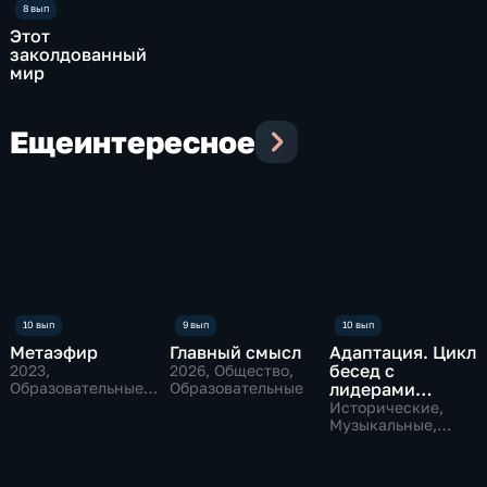
Этот
заколдованный
мир
Еще
интересное
Метаэфир
Главный смысл
Адаптация. Цикл
бесед c
2023
,
2026
, Общество,
Образовательные,
Образовательные
лидерами
Общество,
мнений
Исторические,
развлекательные
Музыкальные,
образовательные