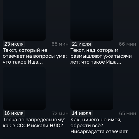
23 июля
21 июля
65 мин
66 мин
Текст, который не
Текст, над которым
отвечает на вопросы ума:
размышляют уже тысячи
что такое Иша
лет: что такое Иша
Упанишада? Разговор
Упанишада? Разговор
второй
первый
16 июля
14 июля
72 мин
65 мин
Тоска по запредельному:
Как, ничего не имея,
как в СССР искали НЛО?
обрести всё?
Нисаргадатта отвечает