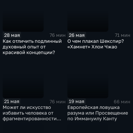
28 мая
26 мая
76 мин
71 мин
Как отличить подлинный
О чем плакал Шекспир?
духовный опыт от
«Хамнет» Хлои Чжао
красивой концепции?
21 мая
19 мая
76 мин
66 мин
Может ли искусство
Европейская ловушка
избавить человека от
разума или Просвещение
фрагментированности
по Иммануилу Канту
мира?