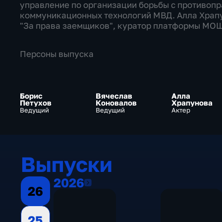
управление по организации борьбы с противоп
коммуникационных технологий МВД. Алла Храпу
"За права заемщиков", куратор платформы МО
Персоны выпуска
Борис
Вячеслав
Алла
Петухов
Коновалов
Храпунова
Ведущий
Ведущий
Актер
Выпуски
2026
2026
26
25