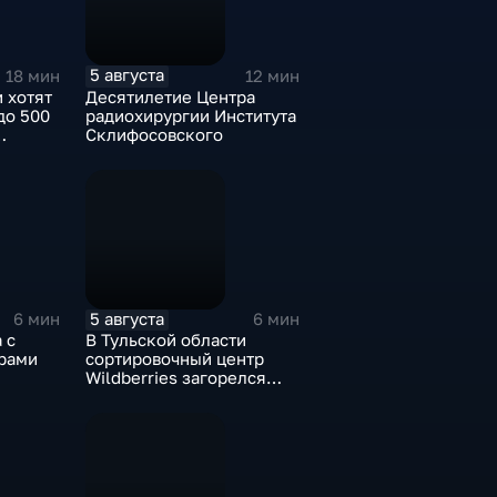
5 августа
18 мин
12 мин
 хотят
Десятилетие Центра
до 500
радиохирургии Института
Склифосовского
ти
е без
5 августа
6 мин
6 мин
 с
В Тульской области
рами
сортировочный центр
Wildberries загорелся
после атаки БПЛА