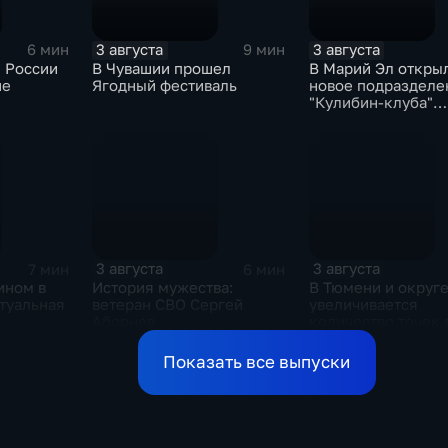
3 августа
3 августа
6 мин
9 мин
е России
В Чувашии прошел
В Марий Эл откры
ие
Ягодный фестиваль
новое подразделе
"Кулибин-клуба"
Народного фронта
3 августа
3 августа
7 мин
6 мин
ином в
История мужества:
В Тюмени и округ
туальная
ветеран СВО Сергей
увеличивается
Аборнев
количество точек 
к питьевой воде в
проекта "Чистая в
Показать все выпуски