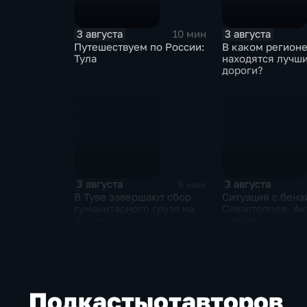
3 августа
3 августа
10 мин
Путешествуем по России:
В каком регион
Тула
находятся лучш
дороги?
3 августа
3 августа
8 мин
В Туве завершают сбор
Ситуация с бенз
гуманитарного груза на
Севастополе. Ак
фронт
информация
Подкасты
от
авторов