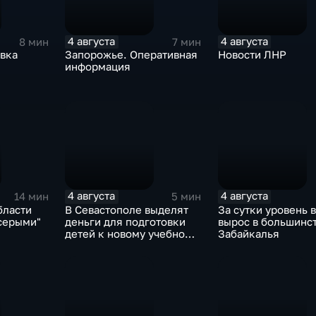
4 августа
4 августа
8 мин
7 мин
овка
Запорожье. Оперативная
Новости ЛНР
информация
4 августа
4 августа
14 мин
5 мин
бласти
В Севастополе выделят
За сутки уровень 
"серыми"
деньги для подготовки
вырос в большинс
детей к новому учебному
Забайкалья
году