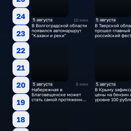
24
5 августа
5 августа
10 мин
В Волгоградской области
В Тверской обла
появился автомаршрут
прошел главный
23
"Казаки и реки"
российский фес
уличной клоуна
"Карандаш-фест
22
21
20
5 августа
5 августа
8 мин
Набережная в
В Крыму зафикс
Благовещенске может
цены на бензин 
стать самой протяженной
уровне 100 рубл
19
речной набережной в
литр
стране
18