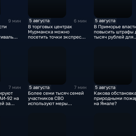
5 августа
5 августа
9 мин
6 мин
сти
В торговых центрах
В Приморье власти
Мурманска можно
повысить штрафы 
тиваль
посетить точки экспресс-
тысяч рублей для
ды
скрининга здоровья
родителей, чьи де
"
находятся на пляж
присмотра
5 августа
5 августа
7 мин
7 мин
ируют
Более семи тысяч семей
Какова обстановка
АИ-92 на
участников СВО
природными пожа
ей за
используют меры
на Ямале?
поддержки в
Ульяновской области