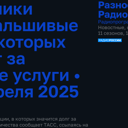
ники
Разно
Радио
альшивые
Радиопрогр
Новостные
,
11 сезонов,
 которых
 за
е услуги
•
реля 2025
и, в которых значится долг за
ичества сообщает ТАСС, ссылаясь на