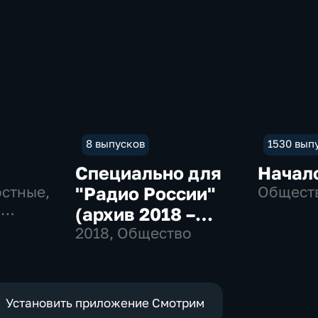
8 выпусков
1530 вып
Специально для
Начал
остные,
"Радио России"
Общест
-
(архив 2018 –
2019)
2018
, Общество
Установить приложение Смотрим