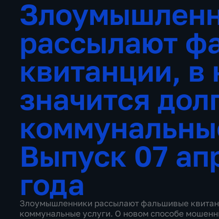
Злоумышлен
рассылают ф
квитанции, в
значится долг
коммунальны
Выпуск 07 ап
года
Злоумышленники рассылают фальшивые квитанци
коммунальные услуги. О новом способе мошенн