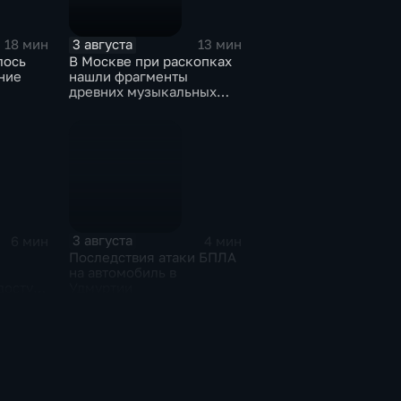
3 августа
18 мин
13 мин
лось
В Москве при раскопках
ние
нашли фрагменты
древних музыкальных
инструментов
3 августа
6 мин
4 мин
е
Последствия атаки БПЛА
на автомобиль в
доступа
Удмуртии
 рамках
ода"