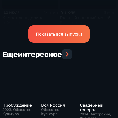
12 июля
9 июля
10 мин
6 мин
Камчатская долина
Главный военный музей
гейзеров
Белгорода
Показать все выпуски
Еще
интересное
Пробуждение
Вся Россия
Свадебный
генерал
2023
, Общество,
Общество,
Культура,
Культура
2014
, Авторские,
исторические