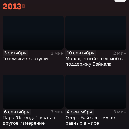
2013
2013
3 октября
10 сентября
2 мин
2 мин
Тотемские картуши
Молодежный флешмоб в
поддержку Байкала
6 сентября
4 сентября
3 мин
3 мин
Парк "Легенда": врата в
Озеро Байкал: ему нет
другое измерение
равных в мире