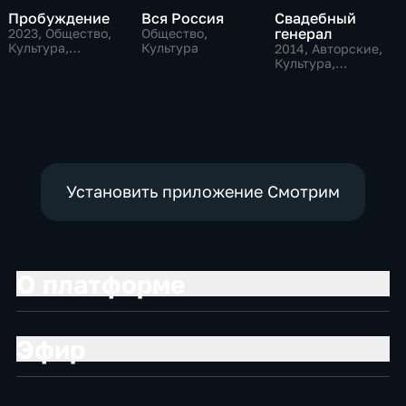
Пробуждение
Вся Россия
Свадебный
генерал
2023
, Общество,
Общество,
Культура,
Культура
2014
, Авторские,
исторические
Культура,
общество
Установить приложение Смотрим
О платформе
Эфир