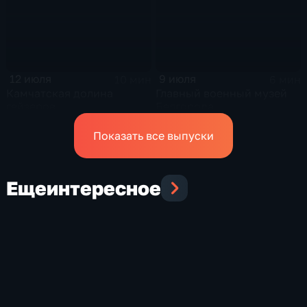
12 июля
9 июля
10 мин
6 мин
Камчатская долина
Главный военный музей
гейзеров
Белгорода
Показать все выпуски
Еще
интересное