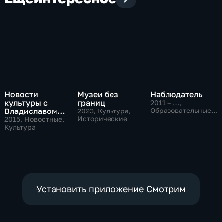
Новости
Музеи без
Наблюдатель
культуры с
границ
2011 – …
,
Владиславом
Образовательные,
2023
, Культура,
Культура
Флярковским
Исторические
2015
, Новостные,
Культура
Установить приложение Смотрим