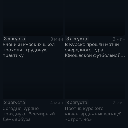
3 августа
3 августа
3 мин
3 мин
Ученики курских школ
В Курске прошли матчи
проходят трудовую
очередного тура
практику
Юношеской футбольной
лиги
3 августа
3 августа
4 мин
2 мин
Сегодня куряне
Против курского
празднуют Всемирный
«Авангарда» вышел клуб
День арбуза
«Строгино»