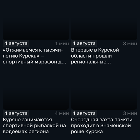
4 августа
4 августа
1 мин
3 мин
«Отжимаемся к тысячи-
Впервые в Курской
летию Курска» —
области прошли
спортивный марафон для
региональные
горожан
соревнования по
мотоджимхане
4 августа
4 августа
4 мин
3 мин
Куряне занимаются
Очередная вахта памяти
спортивной рыбалкой на
проходит в Знаменской
водоёмах региона
роще Курска