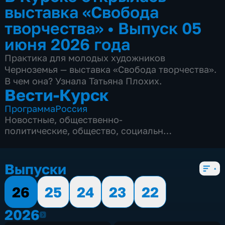
выставка «Свобода
творчества»
•
Выпуск 05
июня 2026 года
Практика для молодых художников
Черноземья — выставка «Свобода творчества».
В чем она? Узнала Татьяна Плохих.
Вести-Курск
Программа
Россия
Новостные
,
общественно-
политические
,
общество
,
социально-
экономические
,
5 сезонов, 12968 выпусков
Выпуски
26
25
24
23
22
2026
2026