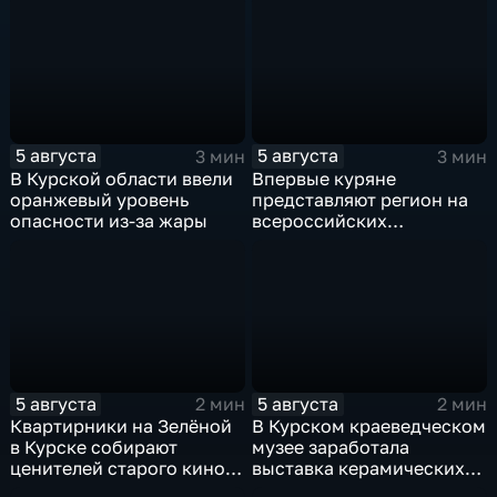
5 августа
5 августа
3 мин
3 мин
В Курской области ввели
Впервые куряне
оранжевый уровень
представляют регион на
опасности из-за жары
всероссийских
юношеских
соревнованиях по игре в
лапту
5 августа
5 августа
2 мин
2 мин
Квартирники на Зелёной
В Курском краеведческом
в Курске собирают
музее заработала
ценителей старого кино
выставка керамических
уже 8 лет
игрушек в традиционных