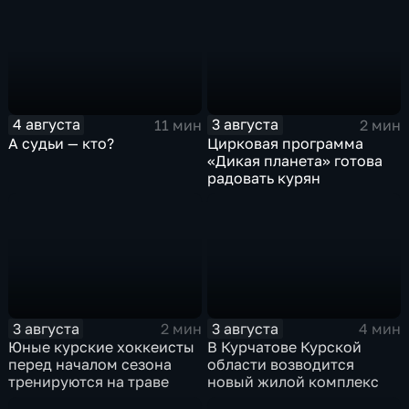
4 августа
3 августа
11 мин
2 мин
А судьи — кто?
Цирковая программа
«Дикая планета» готова
радовать курян
3 августа
3 августа
2 мин
4 мин
Юные курские хоккеисты
В Курчатове Курской
перед началом сезона
области возводится
тренируются на траве
новый жилой комплекс