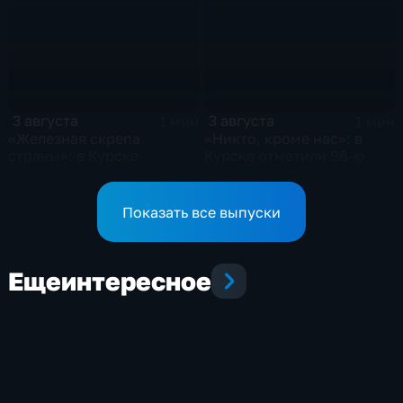
3 августа
3 августа
1 мин
1 мин
«Железная скрепа
«Никто, кроме нас»: в
страны»: в Курске
Курске отметили 96-ю
поздравили
годовщину образования
железнодорожников
ВДВ
региона
Показать все выпуски
Еще
интересное