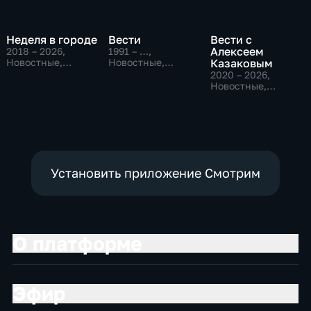
Неделя в городе
Вести
Вести с
Алексеем
2018 – 2026
,
1991 – …
,
Новостные,
Новостные,
Казаковым
Общество,
Общественно-
2020 – 2026
,
общественно-
политические,
Новостные,
политические
социально-
Общественно-
экономические
политические
Установить приложение Смотрим
О платформе
Эфир