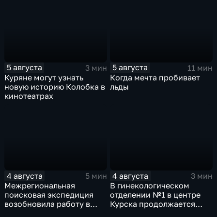
нарядах нашего края
5 августа
5 августа
3 мин
11 мин
Куряне могут узнать
Когда мечта пробивает
новую историю Колобка в
льды
кинотеатрах
4 августа
4 августа
5 мин
3 мин
Межрегиональная
В гинекологическом
поисковая экспедиция
отделении №1 в центре
возобновила работу в
Курска продолжается
Знаменской роще Курска
реконструкция