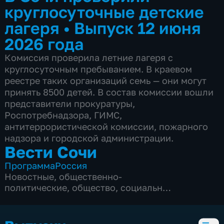
круглосуточные детские
лагеря
•
Выпуск 12 июня
2026 года
Комиссия проверила летние лагеря с
круглосуточным пребыванием. В краевом
реестре таких организаций семь — они могут
принять 8500 детей. В состав комиссии вошли
представители прокуратуры,
Роспотребнадзора, ГИМС,
антитеррористической комиссии, пожарного
надзора и городской администрации.
Вести Сочи
Программа
Россия
Новостные
,
общественно-
политические
,
общество
,
социально-
экономические
,
5 сезонов, 8681 выпуск