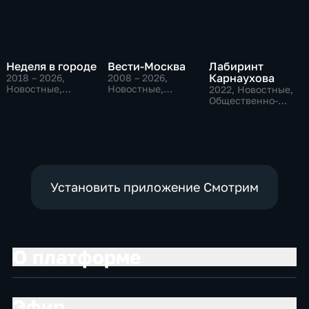
Неделя в городе
Вести-Москва
Лабиринт
Карнаухова
2018 – 2026
,
2008 – 2026
,
Новостные,
Новостные,
2022
, Новостные,
Общество,
Общественно-
Общественно-
общественно-
политические,
политические
политические
социально-
экономические
Установить приложение Смотрим
О платформе
Эфир