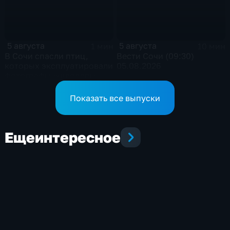
5 августа
5 августа
1 мин
10 мин
В Сочи спасли птиц,
Вести Сочи (09:30)
которых эксплуатировали
05.08.2026
фотографы-живодеры
Показать все выпуски
Еще
интересное