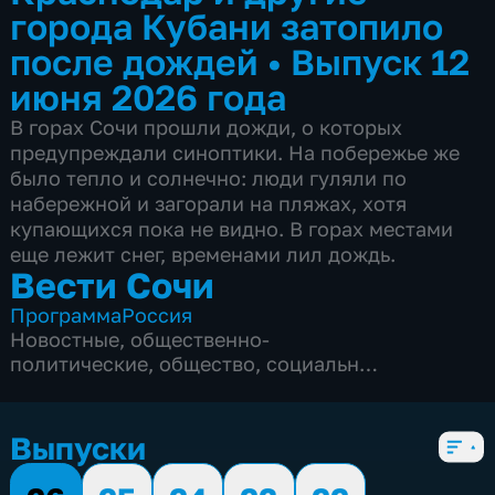
города Кубани затопило
после дождей
•
Выпуск 12
июня 2026 года
В горах Сочи прошли дожди, о которых
предупреждали синоптики. На побережье же
было тепло и солнечно: люди гуляли по
набережной и загорали на пляжах, хотя
купающихся пока не видно. В горах местами
еще лежит снег, временами лил дождь.
Вести Сочи
Программа
Россия
Новостные
,
общественно-
политические
,
общество
,
социально-
экономические
,
5 сезонов, 8695 выпусков
Выпуски