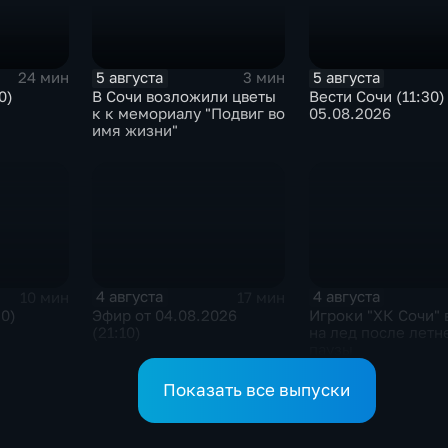
5 августа
5 августа
24 мин
3 мин
0)
В Сочи возложили цветы
Вести Сочи (11:30)
к к мемориалу "Подвиг во
05.08.2026
имя жизни"
4 августа
4 августа
10 мин
17 мин
30)
Эфир от 04.08.2026
Игроки "ХК Сочи"
(21:10)
на лед после летн
паузы
Показать все выпуски