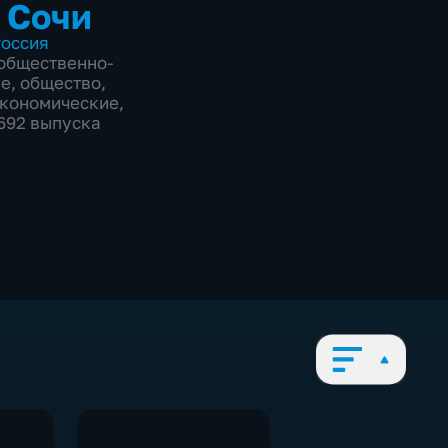
 Сочи
оссия
общественно-
ие
,
общество
,
экономические
,
8692 выпуска