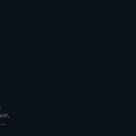
а
ые,
-