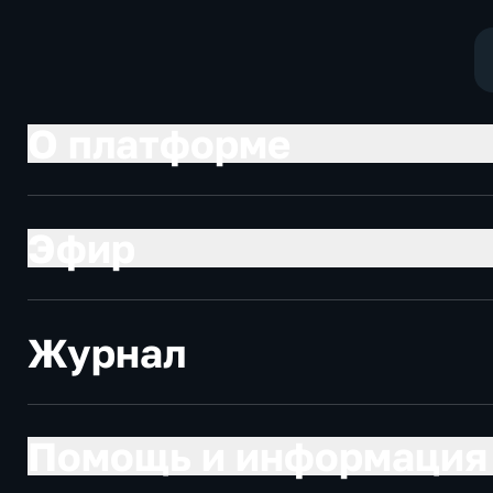
общество
О платформе
Эфир
Журнал
Помощь и информация