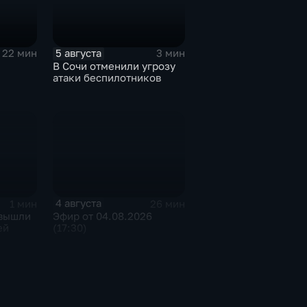
5 августа
22 мин
3 мин
В Сочи отменили угрозу
атаки беспилотников
4 августа
1 мин
26 мин
 вышли
Эфир от 04.08.2026
ей
(17:30)