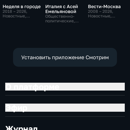
Неделя в городе
Италия с Асей
Вести-Москва
Емельяновой
2018 – 2026
,
2008 – 2026
,
Новостные,
Новостные,
Общественно-
Общество,
Общественно-
политические,
общественно-
политические,
Общество,
политические
социально-
новостные
экономические
Установить приложение Смотрим
О платформе
Эфир
Журнал