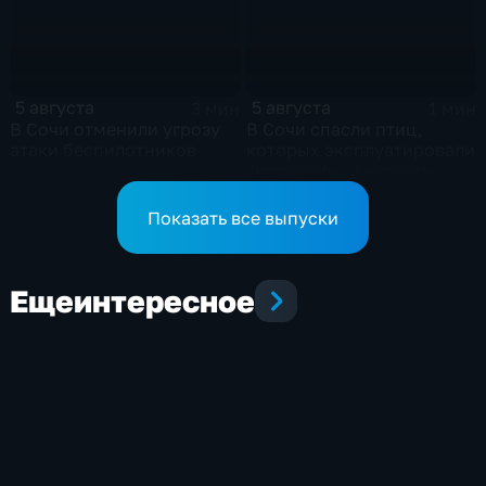
5 августа
5 августа
3 мин
1 мин
В Сочи отменили угрозу
В Сочи спасли птиц,
атаки беспилотников
которых эксплуатировали
фотографы-живодеры
Показать все выпуски
Еще
интересное