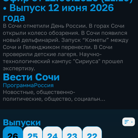
•
Выпуск 12 июня 2026
года
В Сочи отметили День России. В горах Сочи
открыли колесо обозрения. В Сочи появился
новый дельфинарий. Запуск “Кометы” между
Сочи и Геленджиком перенесли. В Сочи
проверили детские лагеря. Научно-
технологический кампус "Сириуса" прошел
экспертизу.
Вести Сочи
Программа
Россия
Новостные
,
общественно-
политические
,
общество
,
социально-
экономические
,
5 сезонов, 8696 выпусков
Выпуски
26
25
24
23
22