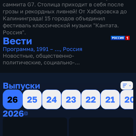
саммита G7. Столица приходит в себя после
грозы и рекордных ливней! От Хабаровска до
Калининграда! 15 городов объединил
фестиваль классической музыки "Кантата.
Россия".
Вести
Программа
,
1991 – …
,
Россия
Новостные
,
общественно-
политические
,
социально-
экономические
,
16 сезонов, 13155 выпусков
Выпуски
26
25
24
23
22
21
20
2026
2026