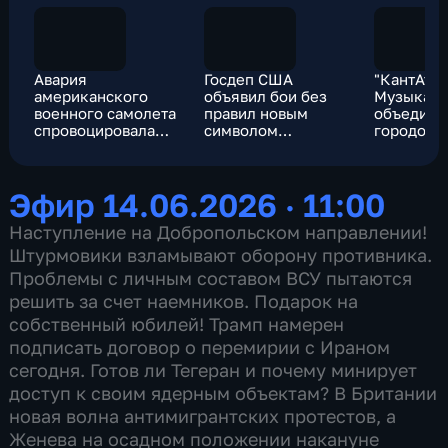
Авария
Госдеп США
"КантАта.
американского
объявил бои без
Музыка
военного самолета
правил новым
объединя
спровоцировала
символом
городов о
крупный
американской
Хабаровс
природный пожар
дипломатии
Калининг
Эфир 14.06.2026 · 11:00
Наступление на Добропольском направлении!
Штурмовики взламывают оборону противника.
Проблемы с личным составом ВСУ пытаются
решить за счет наемников. Подарок на
собственный юбилей! Трамп намерен
подписать договор о перемирии с Ираном
сегодня. Готов ли Тегеран и почему минирует
доступ к своим ядерным объектам? В Британии
новая волна антимигрантских протестов, а
Женева на осадном положении накануне