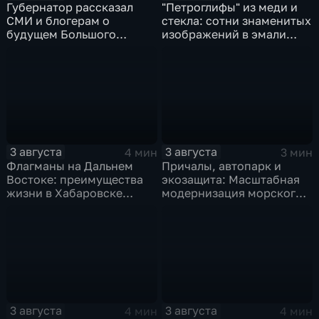
Губернатор рассказал
"Петроглифы" из меди и
СМИ и блогерам о
стекла: сотни знаменитых
будущем Большого
изображений в эмали
Уссурийского острова и
готовятся к выставке в
аэропорта Хурба
Хабаровске
3 августа
3 августа
4 мин
3 мин
Флагманы на Дальнем
Причалы, автопарк и
Востоке: преимущества
экозащита: Масштабная
жизни в Хабаровске
модернизация морского
оценили федеральные
терминала идет в
СМИ и блогеры
Советской Гавани
3 августа
3 августа
4 мин
4 мин