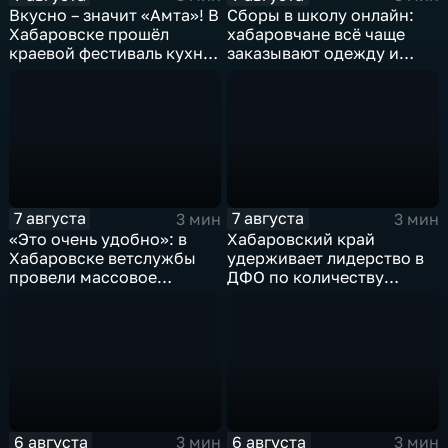
Вкусно – значит «Амта»! В
Сборы в школу онлайн:
Хабаровске прошёл
хабаровчане всё чаще
краевой фестиваль кухни
заказывают одежду и
коренных народов
канцелярию для детей на
Севера
маркетплейсах
7 августа
7 августа
3 мин
3 мин
«Это очень удобно»: в
Хабаровский край
Хабаровске ветслужбы
удерживает лидерство в
провели массовое
ДФО по количеству
чипирование домашних
строящихся школ и
питомцев
детсадов
6 августа
6 августа
3 мин
3 мин