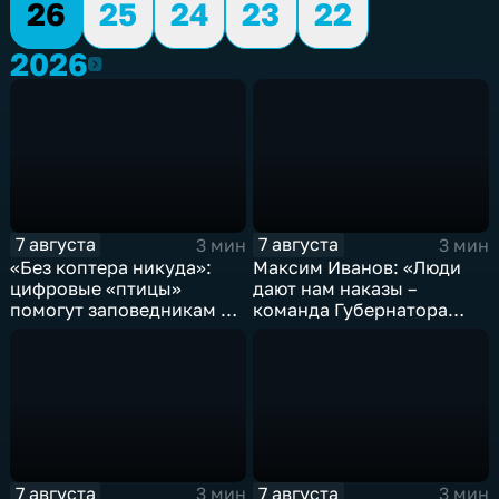
26
25
24
23
22
2026
2026
7 августа
7 августа
3 мин
3 мин
«Без коптера никуда»:
Максим Иванов: «Люди
цифровые «птицы»
дают нам наказы –
помогут заповедникам в
команда Губернатора
борьбе с пожарами и
развивает наши
браконьерами
пространства»
7 августа
7 августа
3 мин
3 мин