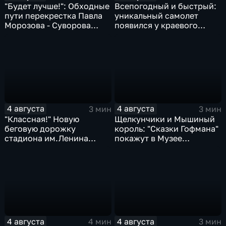
"Будет лучше!": Обходные
Всепогодный и быстрый:
пути перекрестка Павла
уникальный самолет
Морозова - Суворова
появился у краевого
ищут автомобили и
центра медицины
автобусы
катастроф
4 августа
4 августа
3 мин
3 мин
"Классная!" Новую
Щелкунчики и Мышиный
беговую дорожку
король: "Сказки Гофмана"
стадиона им.Ленина
покажут в Музее
оценили любители бега и
изобразительных
северной ходьбы
искусств Комсомольска
4 августа
4 августа
4 мин
3 мин