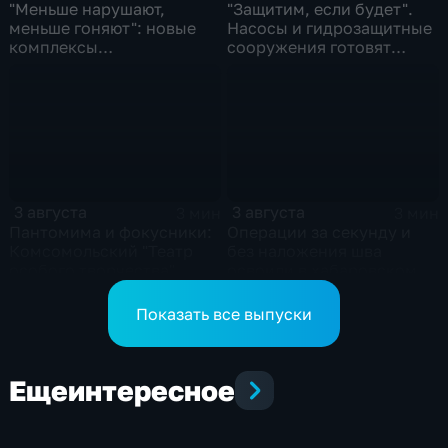
"Меньше нарушают,
"Защитим, если будет".
меньше гоняют": новые
Насосы и гидрозащитные
комплексы
сооружения готовят
видеофиксации помогают
власти на случай паводка
обнаружить нарушителей
ПДД
3 августа
3 августа
3 мин
3 мин
Пантомима и фокусники:
Операции за секунду и
Комсомольский "Театр
без наложения шва
особого творчества"
освоили в хабаровском
получил гран-при за "Сон
филиале МНТК
кота Лео"
"Микрохирургии глаза"
Показать все выпуски
Еще
интересное