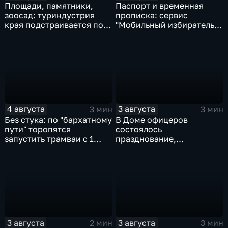
Площади, памятники,
Паспорт и временная
зоосад: туриндустрия
прописка: сервис
края подстраивается под
"Мобильный избиратель"
запросы гостей из
запустили в МФЦ
Гонконга
Хабаровского края
4 августа
3 августа
3 мин
3 мин
Без стука: по "бархатному
В Доме офицеров
пути" торопятся
состоялось
запустить трамваи с 1
празднование,
сентября от
приуроченное к 108-ой
Волочаевской до
годовщине со дня
Гамарника
образования ВВО
3 августа
3 августа
2 мин
3 мин