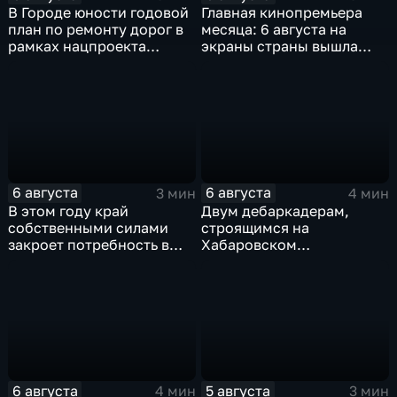
В Городе юности годовой
Главная кинопремьера
план по ремонту дорог в
месяца: 6 августа на
рамках нацпроекта
экраны страны вышла
выполнен на 80
комедия «Последний
процентов
богатырь. Колобок»
6 августа
6 августа
3 мин
4 мин
В этом году край
Двум дебаркадерам,
собственными силами
строящимся на
закроет потребность в
Хабаровском
картофеле – сразу на 82
судостроительном,
процента
присвоили имена героев-
земляков
6 августа
5 августа
4 мин
3 мин