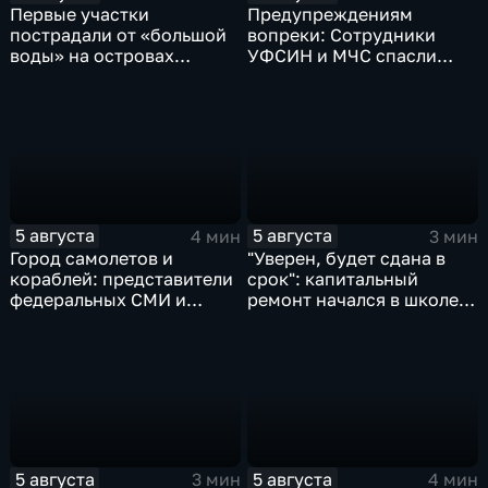
Первые участки
Предупреждениям
пострадали от «большой
вопреки: Сотрудники
воды» на островах
УФСИН и МЧС спасли
Большой Уссурийский,
нескольких утопающих на
Дачный и Кабельный
острове Заячий
5 августа
5 августа
4 мин
3 мин
Город самолетов и
"Уверен, будет сдана в
кораблей: представители
срок": капитальный
федеральных СМИ и
ремонт начался в школе
блогеры посетили
№10
Комсомольск
5 августа
5 августа
3 мин
4 мин