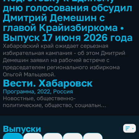
дню голосования обсудил
Дмитрий Демешин с
главой Крайизбиркома
•
Выпуск 17 июня 2026 года
Хабаровский край ожидает серьезная
избирательная кампания - об этом Дмитрий
Демешин заявил на рабочей встрече с
председателем регионального избиркома
Ольгой Мальцевой.
Вести. Хабаровск
Программа
,
2022
,
Россия
Новостные
,
общественно-
политические
,
общество
,
социально-
экономические
,
5 сезонов, 6104 выпуска
Выпуски