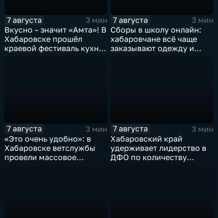
7 августа
7 августа
3 мин
3 мин
Вкусно – значит «Амта»! В
Сборы в школу онлайн:
Хабаровске прошёл
хабаровчане всё чаще
краевой фестиваль кухни
заказывают одежду и
коренных народов
канцелярию для детей на
Севера
маркетплейсах
7 августа
7 августа
3 мин
3 мин
«Это очень удобно»: в
Хабаровский край
Хабаровске ветслужбы
удерживает лидерство в
провели массовое
ДФО по количеству
чипирование домашних
строящихся школ и
питомцев
детсадов