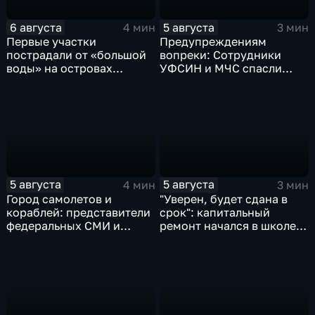
6 августа
5 августа
4 мин
3 мин
Первые участки
Предупреждениям
пострадали от «большой
вопреки: Сотрудники
воды» на островах
УФСИН и МЧС спасли
Большой Уссурийский,
нескольких утопающих на
Дачный и Кабельный
острове Заячий
5 августа
5 августа
4 мин
3 мин
Город самолетов и
"Уверен, будет сдана в
кораблей: представители
срок": капитальный
федеральных СМИ и
ремонт начался в школе
блогеры посетили
№10
Комсомольск