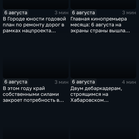
6 августа
6 августа
3 мин
3 мин
В Городе юности годовой
Главная кинопремьера
план по ремонту дорог в
месяца: 6 августа на
рамках нацпроекта
экраны страны вышла
выполнен на 80
комедия «Последний
процентов
богатырь. Колобок»
6 августа
6 августа
3 мин
4 мин
В этом году край
Двум дебаркадерам,
собственными силами
строящимся на
закроет потребность в
Хабаровском
картофеле – сразу на 82
судостроительном,
процента
присвоили имена героев-
земляков