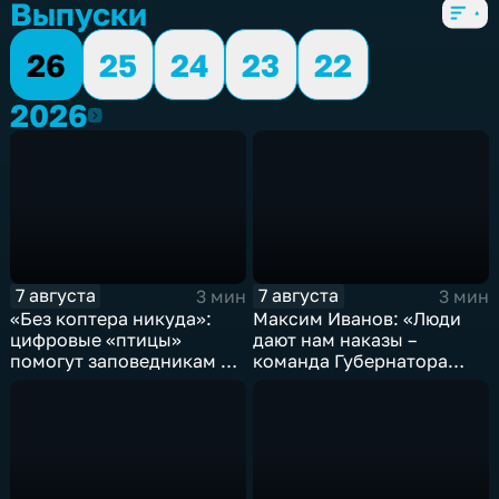
Выпуски
26
25
24
23
22
2026
2026
7 августа
7 августа
3 мин
3 мин
«Без коптера никуда»:
Максим Иванов: «Люди
цифровые «птицы»
дают нам наказы –
помогут заповедникам в
команда Губернатора
борьбе с пожарами и
развивает наши
браконьерами
пространства»