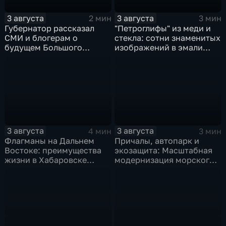
3 августа
3 августа
2 мин
3 мин
Губернатор рассказал
"Петроглифы" из меди и
СМИ и блогерам о
стекла: сотни знаменитых
будущем Большого
изображений в эмали
Уссурийского острова и
готовятся к выставке в
аэропорта Хурба
Хабаровске
3 августа
3 августа
4 мин
3 мин
Флагманы на Дальнем
Причалы, автопарк и
Востоке: преимущества
экозащита: Масштабная
жизни в Хабаровске
модернизация морского
оценили федеральные
терминала идет в
СМИ и блогеры
Советской Гавани