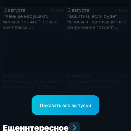
3 августа
3 августа
4 мин
4 мин
"Меньше нарушают,
"Защитим, если будет".
меньше гоняют": новые
Насосы и гидрозащитные
комплексы
сооружения готовят
видеофиксации помогают
власти на случай паводка
обнаружить нарушителей
ПДД
3 августа
3 августа
3 мин
3 мин
Пантомима и фокусники:
Операции за секунду и
Комсомольский "Театр
без наложения шва
особого творчества"
освоили в хабаровском
получил гран-при за "Сон
филиале МНТК
кота Лео"
"Микрохирургии глаза"
Показать все выпуски
Еще
интересное