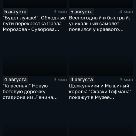
5 августа
5 августа
3 мин
4 мин
"Будет лучше!": Обходные
Всепогодный и быстрый:
пути перекрестка Павла
уникальный самолет
Морозова - Суворова
появился у краевого
ищут автомобили и
центра медицины
автобусы
катастроф
4 августа
4 августа
3 мин
3 мин
"Классная!" Новую
Щелкунчики и Мышиный
беговую дорожку
король: "Сказки Гофмана"
стадиона им.Ленина
покажут в Музее
оценили любители бега и
изобразительных
северной ходьбы
искусств Комсомольска