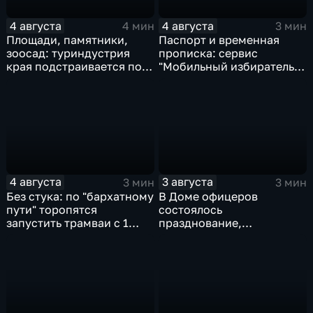
4 августа
4 августа
4 мин
3 мин
Площади, памятники,
Паспорт и временная
зоосад: туриндустрия
прописка: сервис
края подстраивается под
"Мобильный избиратель"
запросы гостей из
запустили в МФЦ
Гонконга
Хабаровского края
4 августа
3 августа
3 мин
3 мин
Без стука: по "бархатному
В Доме офицеров
пути" торопятся
состоялось
запустить трамваи с 1
празднование,
сентября от
приуроченное к 108-ой
Волочаевской до
годовщине со дня
Гамарника
образования ВВО