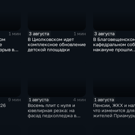
3 августа
3 августа
1 мин
1 мин
ком
В Циолковском идет
В Благовещенско
е
комплексное обновление
кафедральном со
зрыв в
детской площадки
накануне прошли
литургия и крестн
1 августа
1 августа
9 мин
4 мин
026
Восемь плит с нуля и
Пенсии, ЖКХ и нал
ювелирная резка: на
что изменится для
фасад педколледжа в
жителей Приамурь
Благовещенске вернули
августа
мозаику «Олимпийские
кольца»