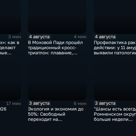
4 августа
4 августа
3 мин
4 мин
»: как в
В Моховой Пади прошёл
Профилактика рак
делают
традиционный кросс-
действии: у 11 аму
ные
триатлон: плавание,
выявили патологии
велосипед и бег по
ходе Дня открыты
пересечённой местности
дверей
3 августа
3 августа
17 мин
6 мин
026
Экология и экономия до
"Шансы есть всегда
50%: Свободный
Ромненском округ
переходит на
больше недели
газомоторное топливо
продолжаются по
пропавшего грибн