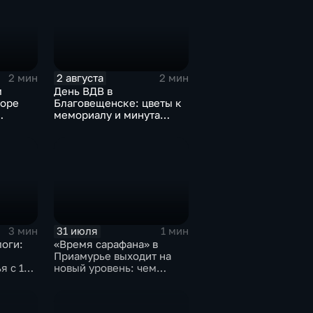
2 августа
2 мин
2 мин
м
День ВДВ в
боре
Благовещенске: цветы к
мемориалу и минута
ый ход
молчания
31 июля
3 мин
1 мин
оги:
«Время сарафана» в
Приамурье выходит на
я с 1
новый уровень: чем
удивит сезон‑2026