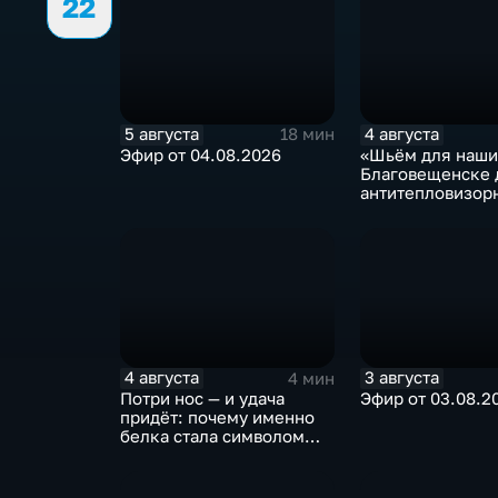
22
5 августа
4 августа
18 мин
Эфир от 04.08.2026
«Шьём для наших
Благовещенске 
антитепловизор
пончо
4 августа
3 августа
4 мин
Потри нос — и удача
Эфир от 03.08.2
придёт: почему именно
белка стала символом
Белогорска