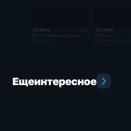
31 июля
31 июля
1 мин
Почти тысяча амурчан
Птенцы
бесплатно
дальневосточног
переобучились по
покидают гнёзда
нацпроекту, а 150 уже
Приамурье
нашли новую работу
Еще
интересное