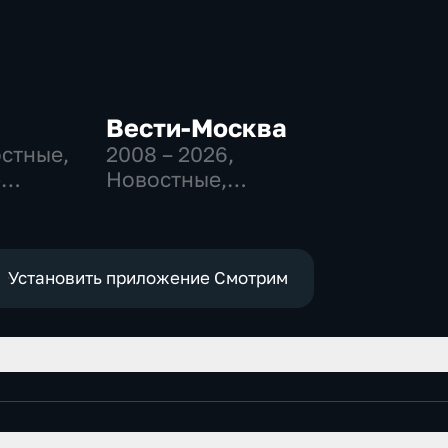
Вести-Москва
остные,
2008 – 2026
,
-
Новостные,
,
Общественно-
политические,
е
социально-
экономические
Установить приложение Смотрим