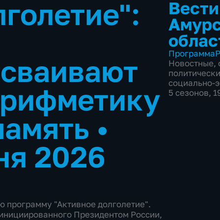
лголетие":
Вести
Амур
облас
Программа
Р
осваивают
Новостные
,
политическ
социально-
арифметику
5 сезонов, 
память
•
ня 2026
ю программу "Активное долголетие".
 инициированного Президентом России,