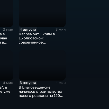
4 августа
2 мин
3 мин
а в
Капремонт школы в
рчан
Циолковском:
 в
современное
х
оборудование и новый
фасад
3 августа
4 мин
1 мин
": в
В Благовещенске
е уже
началось строительство
нового роддома на 150
иски
мест
ика