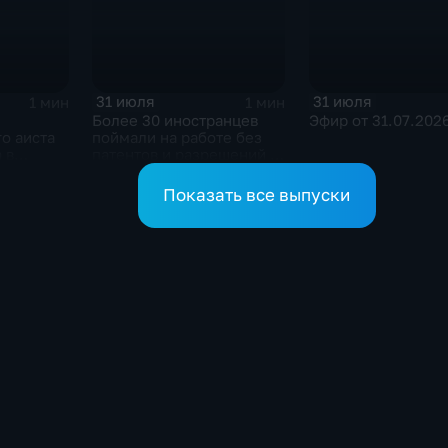
31 июля
31 июля
1 мин
1 мин
Более 30 иностранцев
Эфир от 31.07.202
о аиста
поймали на работе без
 в
патентов и разрешений в
Сковородинском округе
Показать все выпуски