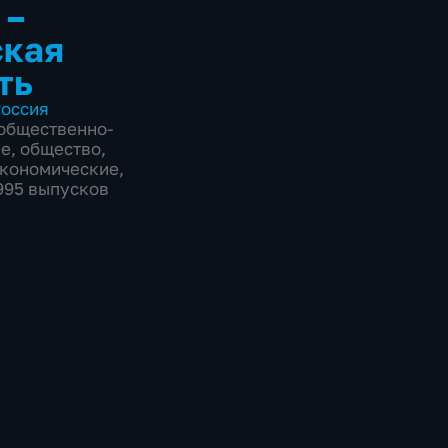
 –
ская
ть
оссия
общественно-
ие
,
общество
,
экономические
,
1995 выпусков