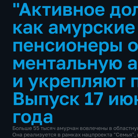
"Активное до
как амурские
пенсионеры 
ментальную 
и укрепляют 
Выпуск 17 ию
года
Больше 55 тысяч амурчан вовлечены в областну
Она реализуется в рамках нацпроекта "Семья",