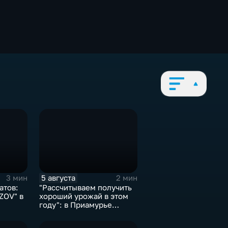
5 августа
3 мин
2 мин
атов:
"Рассчитываем получить
ZOV" в
хороший урожай в этом
году": в Приамурье
убирают ранние
зерновые