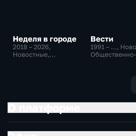
Неделя в городе
Вести
2018 – 2026
,
1991 – …
, Нов
Новостные,
Общественно
Общество,
политические
общественно-
социально-
политические
экономически
О платформе