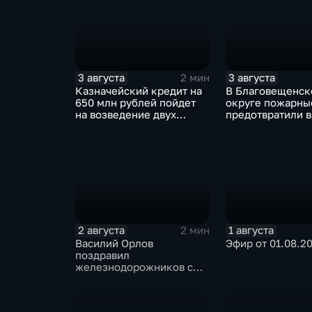
3 августа
3 августа
2 мин
Казначейский кредит на
В Благовещенс
650 млн рублей пойдет
округе пожарны
на возведение двух
предотвратили в
новых котельных в
жилом доме
Свободном
2 августа
1 августа
2 мин
Василий Орлов
Эфир от 01.08.2
поздравил
железнодорожников с
профессиональным
праздником