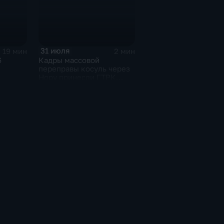
31 июля
19 мин
2 мин
6
Кадры массовой
переправы косуль через
Нору принесли ГТРК
«Амур» победу в
номинации конкурса
"Живая тайга"