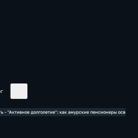
ог
ь - "Активное долголетие": как амурские пенсионеры осваив