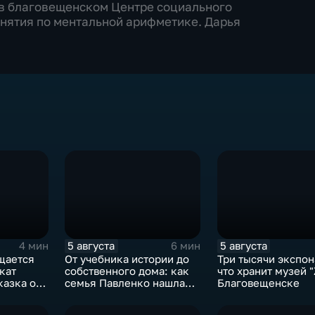
 в благовещенском Центре социального
нятия по ментальной арифметике. Дарья
5 августа
5 августа
4 мин
6 мин
щается
От учебника истории до
Три тысячи экспон
кат
собственного дома: как
что хранит музей "
казка от
семья Павленко нашла
Благовещенске
следнего
счастье в Константиновке