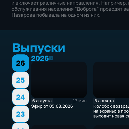
и включает различные направления. Например,
обслуживания населения "Доброта" проводят за
Назарова побывала на одном из них.
Выпуски
2026
2026
26
25
24
6 августа
5 августа
17 мин
Эфир от 05.08.2026
Колобок возвра
на экраны: в про
23
выходит новая с
создателей "По
богатыря"