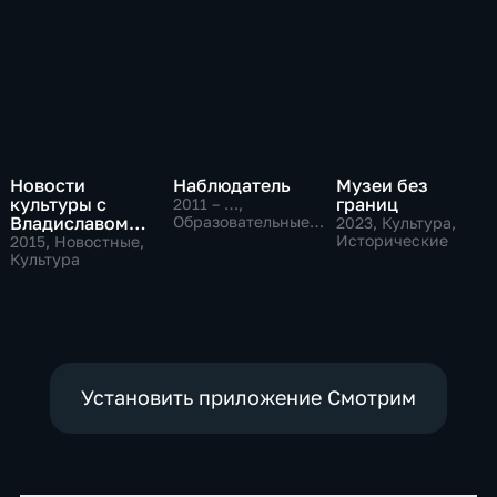
Новости
Наблюдатель
Музеи без
культуры с
границ
2011 – …
,
Владиславом
Образовательные,
2023
, Культура,
Культура
Флярковским
Исторические
2015
, Новостные,
Культура
Установить приложение Смотрим