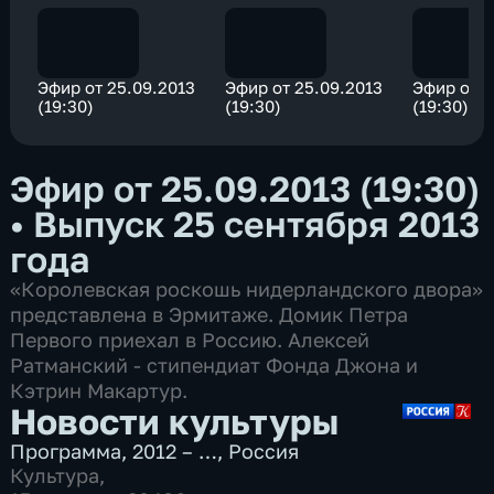
Эфир от 25.09.2013
Эфир от 25.09.2013
Эфир от 2
(19:30)
(19:30)
(19:30)
Эфир от 25.09.2013 (19:30)
•
Выпуск 25 сентября 2013
года
«Королевская роскошь нидерландского двора»
представлена в Эрмитаже. Домик Петра
Первого приехал в Россию. Алексей
Ратманский - стипендиат Фонда Джона и
Кэтрин Макартур.
Новости культуры
Программа
,
2012 – …
,
Россия
Культура
,