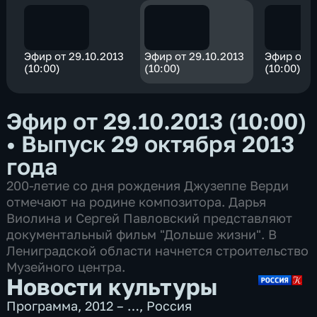
Эфир от 29.10.2013
Эфир от 29.10.2013
Эфир от 2
(10:00)
(10:00)
(10:00)
Эфир от 29.10.2013 (10:00)
•
Выпуск 29 октября 2013
года
200-летие со дня рождения Джузеппе Верди
отмечают на родине композитора. Дарья
Виолина и Сергей Павловский представляют
документальный фильм "Дольше жизни". В
Лениградской области начнется строительство
Музейного центра.
Новости культуры
Программа
,
2012 – …
,
Россия