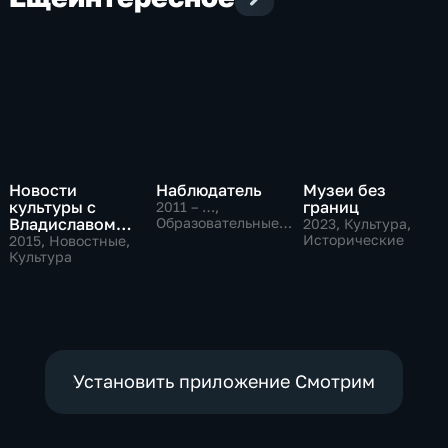
Новости
Наблюдатель
Музеи без
культуры с
границ
2011 – …
,
Владиславом
Образовательные,
2023
, Культура,
Культура
Флярковским
Исторические
2015
, Новостные,
Культура
Установить приложение Смотрим