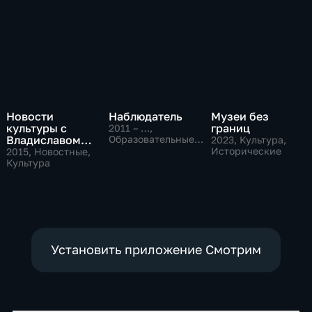
Новости
Наблюдатель
Музеи без
культуры с
границ
2011 – …
,
Владиславом
Образовательные,
2023
, Культура,
Культура
Флярковским
Исторические
2015
, Новостные,
Культура
Установить приложение Смотрим