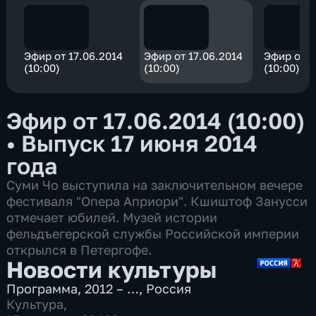
Эфир от 17.06.2014
Эфир от 17.06.2014
Эфир от 1
(10:00)
(10:00)
(10:00)
Эфир от 17.06.2014 (10:00)
•
Выпуск 17 июня 2014
года
Суми Чо выступила на заключительном вечере
фестиваля "Опера Априори". Кшиштоф Занусси
отмечает юбилей. Музей истории
фельдъегерской службы Российской империи
открылся в Петергофе.
Новости культуры
Программа
,
2012 – …
,
Россия
Культура
,