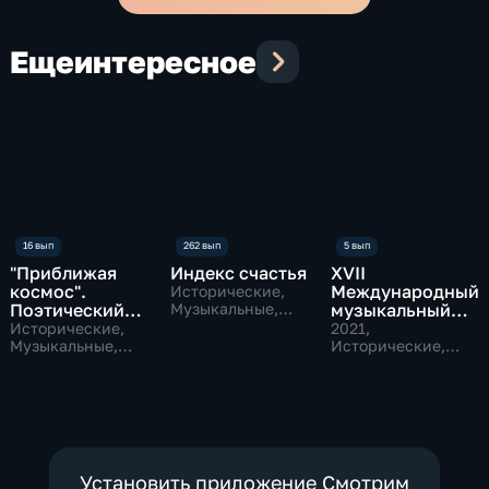
Еще
интересное
"Приближая
Индекс счастья
ХVII
космос".
Международный
Исторические,
Поэтический
Музыкальные,
музыкальный
образовательные
проект
фестиваль
Исторические,
2021
,
Музыкальные,
"Московский
Исторические,
наука
Музыкальные
форум"
Установить приложение Смотрим