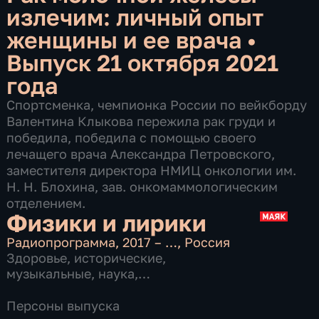
излечим: личный опыт
женщины и ее врача
•
Выпуск 21 октября 2021
года
Спортсменка, чемпионка России по вейкборду
Валентина Клыкова пережила рак груди и
победила, победила с помощью своего
лечащего врача Александра Петровского,
заместителя директора НМИЦ онкологии им.
Н. Н. Блохина, зав. онкомаммологическим
отделением.
Физики и лирики
Радиопрограмма
,
2017 – …
,
Россия
Здоровье
,
исторические
,
музыкальные
,
наука
,
образовательные
,
общественно-
политические
,
Персоны выпуска