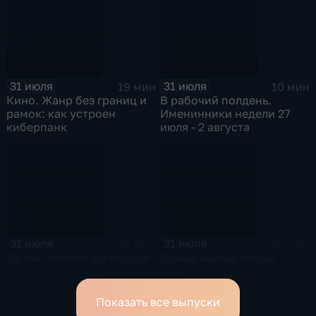
31 июля
31 июля
19 мин
10 мин
Кино. Жанр без границ и
В рабочий полдень.
рамок: как устроен
Именинники недели 27
киберпанк
июля - 2 августа
31 июля
31 июля
15 мин
19 мин
Зачем человек заговорил
Самые милые птицы
планеты
Показать все выпуски