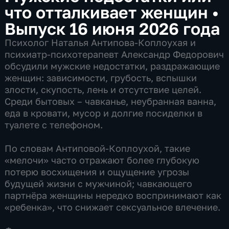
что отталкивает женщин
•
Выпуск 16 июня 2026 года
Психолог Наталья Антипова-Коплоухая и
психиатр-психотерапевт Александр Федорович
обсудили мужские недостатки, раздражающие
женщин: зависимости, грубость, вспышки
злости, скупость, лень и отсутствие целей.
Среди бытовых – чавканье, неубранная ванна,
еда в кровати, мусор и долгие посиделки в
туалете с телефоном.
По словам Антиповой-Коплоухой, такие
«мелочи» часто отражают более глубокую
потерю восхищения и ощущение угрозы
будущей жизни с мужчиной; чавкающего
партнёра женщины нередко воспринимают как
«ребенка», что снижает сексуальное влечение.