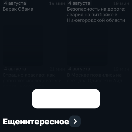
4 августа
4 августа
19 мин
19 мин
Барак Обама
Безопасность на дороге:
авария на питбайке в
Нижегородской области
4 августа
4 августа
21 мин
19 мин
Страшно красиво: как
В Москве появились на
работают исследователи
свет два Одиссея и Аид
подземного мира
спелеологи
Показать все выпуски
Еще
интересное