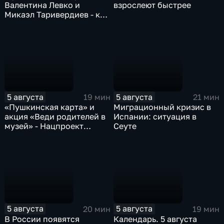
Валентина Левко и
взрослеют быстрее
Микаэл Таривердиев - как
звучало советское время
5 августа
5 августа
19 мин
21 мин
«Пушкинская карта» и
Миграционный кризис в
акция «Веди родителей в
Испании: ситуация в
музей» - Нацпроект
Сеуте
«Семья»
5 августа
5 августа
20 мин
19 мин
В России появятся
Календарь. 5 августа