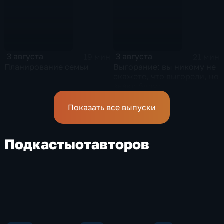
3 августа
3 августа
19 мин
21 мин
Планирование семьи
Выгорание: вы никому не
скажете, что выгорели, но
знаки будут
Показать все выпуски
Подкасты
от
авторов