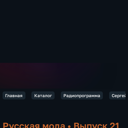
Главная
Каталог
Радиопрограмма
Сергей 
Русская мода
•
Выпуск 21