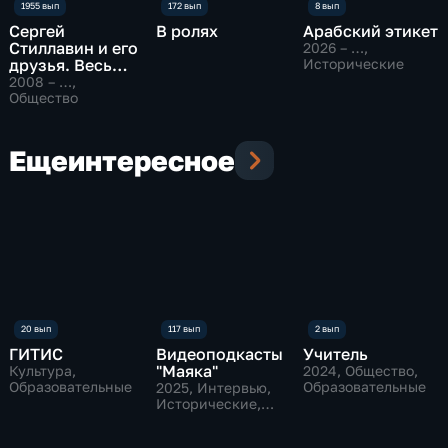
Сергей
В ролях
Арабский этикет
Стиллавин и его
2026 – …
,
друзья. Весь
Исторические
эфир
2008 – …
,
Общество
Еще
интересное
ГИТИС
Видеоподкасты
Учитель
"Маяка"
Культура,
2024
, Общество,
Образовательные
Образовательные
2025
, Интервью,
Исторические,
культура