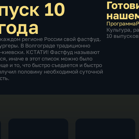
пуск 10
Готов
наше
года
Программа
Р
Культура
,
р
10 выпусков
 каждом регионе России свой фастфуд.
бургеры. В Волгограде традиционно
о-киевски. КСТАТИ! Фастфуд называют
тся, иначе в этот список можно было
ще и то, что быстро съедается и быстро
получил половину необходимой суточной
сть.