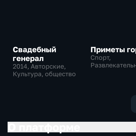
Свадебный
Приметы го
генерал
Спорт,
Развлекатель
2014
, Авторские,
культура
Культура, общество
О платформе