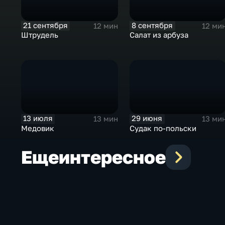
21 сентября
8 сентября
12 мин
12 ми
Штрудель
Салат из арбуза
13 июля
29 июня
13 мин
13 ми
Медовик
Судак по-польски
Еще
интересное