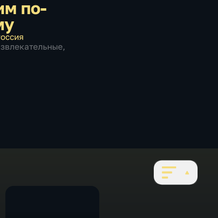
им по-
му
оссия
азвлекательные
,