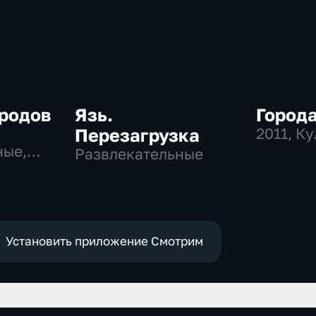
родов
Язь.
Города
Перезагрузка
2011
, К
ные,
Развлекательные
Установить приложение Смотрим