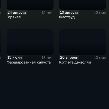
24 августа
10 августа
н
12 мин
12 мин
Горячее
Фастфуд
15 июня
20 апреля
н
13 мин
13 мин
Фаршированная капуста
Котлета де-воляй