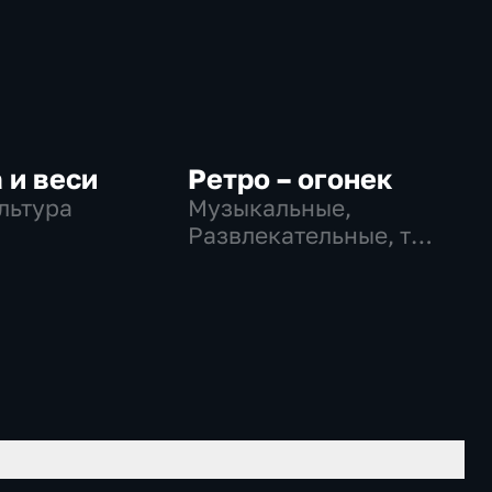
 и веси
Ретро – огонек
ультура
Музыкальные,
Развлекательные, тВ
СССР