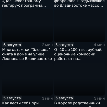
«Дальневосточному
фиброкапсы: отдыхающие
гектару»: программа
во Владивостоке массово
становится более
сталкиваются со
востребованной
странным явлением
6 августа
5 августа
2 мин
4 мин
Многоэтажная "блокада"
От 10 до 100 тыс. рублей:
снята в доме на улице
оценочные комиссии
Леонова во Владивостоке
работают на
пострадавших от паводка
территориях в Приморье
5 августа
5 августа
3 мин
3 мин
Как вести себя при
В Хороле родственники