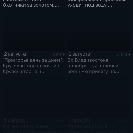
Охотники за золотом.
уходит под воду.
Реки выходят из берегов
Трагическая гибель
Эдуарда Сандлера.
Жертвы "тихой охоты"
2 августа
1 августа
5 мин
3 мин
"Приморье день за днем":
Во Владивостоке
Кругосветное плавание
новобранцы приняли
Крузенштерна и
военную присягу на
Маньчжурская операция
Ворошиловской батарее
1 августа
1 августа
2 мин
4 мин
Китайский эсминец
Музей открыли в
«Кайфын» отправился из
старенькой электричке во