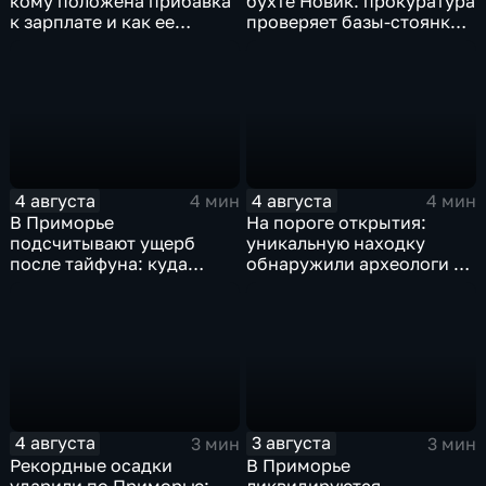
кому положена прибавка
бухте Новик: прокуратура
к зарплате и как ее
проверяет базы-стоянки
получить?
маломерных судов
4 августа
4 августа
4 мин
4 мин
В Приморье
На пороге открытия:
подсчитывают ущерб
уникальную находку
после тайфуна: куда
обнаружили археологи на
обращаться за
раскопе Криничного
компенсацией?
городища
4 августа
3 августа
3 мин
3 мин
Рекордные осадки
В Приморье
ударили по Приморью:
ликвидируются