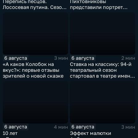
Перепись песцов.
Пихтовниковы
Лососевая путина. Сезон
представили портрет
кумыса
Героя России Сергея
Ефремова
6 августа
6 августа
3 мин
2 мин
«А каков Колобок на
Ставка на классику: 94-й
вкус?»: первые отзывы
театральный сезон
зрителей о новой сказке
стартовал в театре имени
М. Горького
6 августа
6 августа
4 мин
3 мин
10 лет
Эффект малютки