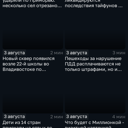
несколько сел отрезано
последствия тайфунов и
от большой земли
готовятся противостоять
новым паводкам
3 августа
3 августа
2 мин
3 мин
Новый сквер появился
Пешеходы за нарушение
возле 22-й школы во
ПДД расплачиваются не
Владивостоке по
только штрафами, но и
программе "Молодежный
жизнью
бюджет"
3 августа
3 августа
2 мин
4 мин
Дети из 14 стран
Что будет с Миллионкой -
приехали на отдых во
визитной карточкой