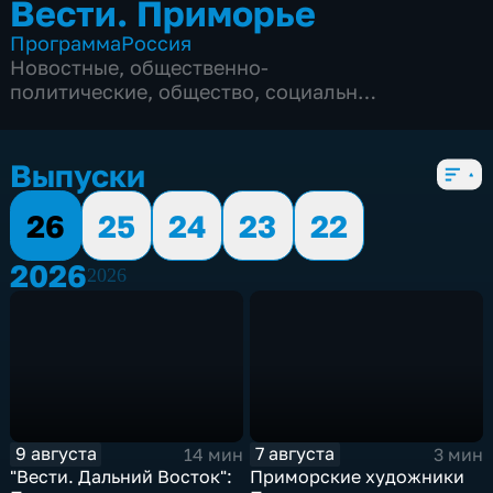
Вести. Приморье
Программа
Россия
Новостные
,
общественно-
политические
,
общество
,
социально-
экономические
,
5 сезонов, 3169 выпусков
Выпуски
26
25
24
23
22
2026
2026
9 августа
7 августа
14 мин
3 мин
"Вести. Дальний Восток":
Приморские художники