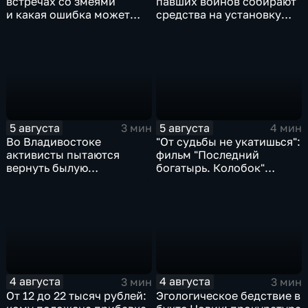
встречах со змеями
павших воинов собирают
и какая ошибка может
средства на установку
стоить жизни в случае
мемориала героям СВО
укуса?
5 августа
5 августа
3 мин
4 мин
Во Владивостоке
"От судьбы не укатишься":
активисты пытаются
фильм "Последний
вернуть былую
богатырь. Колобок"
уникальность пляжу в
впервые на больших
бухте Стеклянная
экранах
4 августа
4 августа
3 мин
3 мин
От 12 до 22 тысяч рублей:
Эгологическое бедствие в