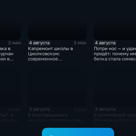
зерновые
4 августа
4 августа
2 мин
3 мин
ака в
Капремонт школы в
Потри нос — и уда
мурчан
Циолковском:
придёт: почему и
ии в
современное
белка стала симв
тых
оборудование и новый
Белогорска
фасад
3 августа
3 августа
4 мин
1 мин
да": в
В Благовещенске
Казначейский кре
уге уже
началось строительство
650 млн рублей п
нового роддома на 150
на возведение дву
оиски
мест
новых котельных 
бника
Свободном