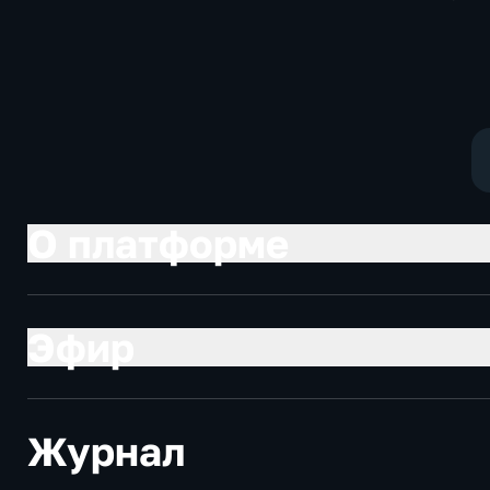
политические,
Общественно
социально-
политические
экономические
социально-
экономически
О платформе
Эфир
Журнал