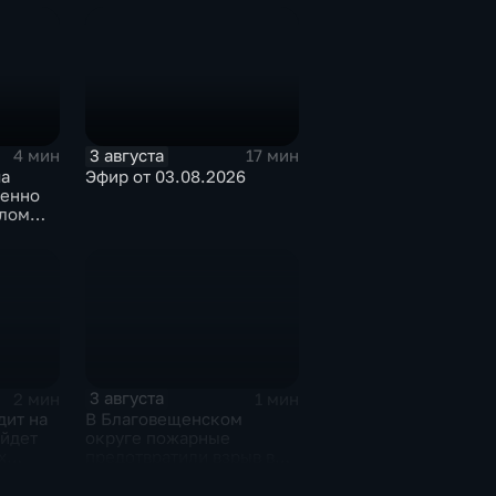
3 августа
4 мин
17 мин
ча
Эфир от 03.08.2026
менно
олом
3 августа
2 мин
1 мин
дит на
В Благовещенском
ойдет
округе пожарные
х
предотвратили взрыв в
в
жилом доме