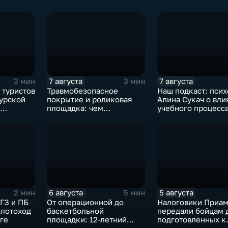
7 августа
7 августа
3 мин
3 мин
 туристов
Травмобезопасное
Наш подкаст: псих
мурской
покрытие и роликовая
Алина Сукач о вли
площадка: чем
учебного процесса
ами
привлекает горожан
отношения взросл
спортзона на набережной
детей
Благовещенска
6 августа
5 августа
2 мин
5 мин
ГЗ и ПБ
От операционной до
Налоговики Приам
олотоход
баскетбольной
передали бойцам 
йге
площадки: 12-летний
подготовленных к