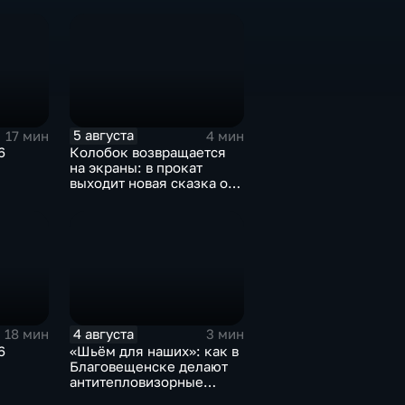
жника
пространство
5 августа
17 мин
4 мин
6
Колобок возвращается
на экраны: в прокат
выходит новая сказка от
создателей "Последнего
богатыря"
4 августа
18 мин
3 мин
6
«Шьём для наших»: как в
Благовещенске делают
антитепловизорные
пончо