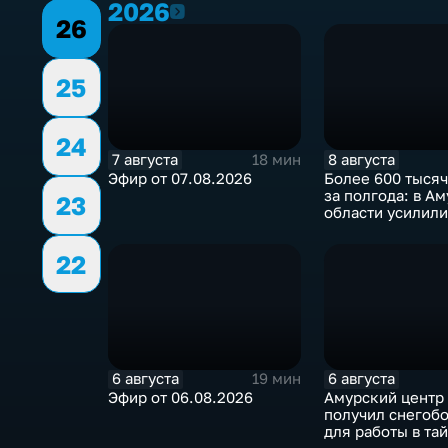
2026
2026
26
25
24
7 августа
8 августа
18 мин
Эфир от 07.08.2026
Более 600 тысяч
за полгода: в А
23
области усилили
контроль за гид
22
6 августа
6 августа
19 мин
Эфир от 06.08.2026
Амурский центр 
получил снегоб
для работы в та