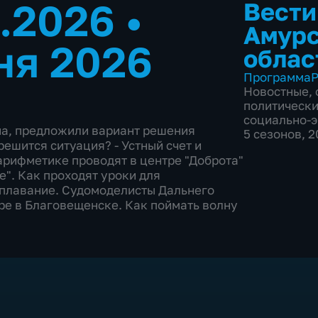
6.2026
•
Вести
Амур
ня 2026
облас
Программа
Р
Новостные
,
политическ
социально-
ена, предложили вариант решения
5 сезонов, 
ешится ситуация? - Устный счет и
арифметике проводят в центре "Доброта"
". Как проходят уроки для
 плавание. Судомоделисты Дальнего
ре в Благовещенске. Как поймать волну