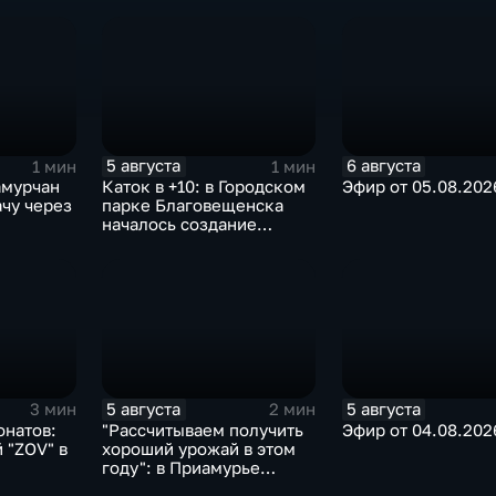
благовещенец после
отправке внедоро
взрыва салюта учится
жить с протезом
5 августа
6 августа
1 мин
1 мин
амурчан
Каток в +10: в Городском
Эфир от 05.08.202
ачу через
парке Благовещенска
началось создание
ледовой площадки
5 августа
5 августа
3 мин
2 мин
онатов:
"Рассчитываем получить
Эфир от 04.08.202
 "ZOV" в
хороший урожай в этом
году": в Приамурье
убирают ранние