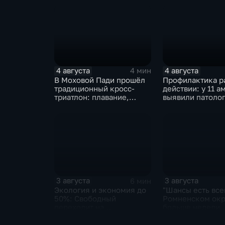
4 августа
4 августа
4 мин
В Моховой Пади прошёл
Профилактика р
традиционный кросс-
действии: у 11 а
триатлон: плавание,
выявили патолог
велосипед и бег по
ходе Дня откры
пересечённой местности
дверей
3 августа
3 августа
6 мин
Экология и экономия до
"Шансы есть всег
50%: Свободный
Ромненском окр
переходит на
больше недели
газомоторное топливо
продолжаются п
пропавшего гри