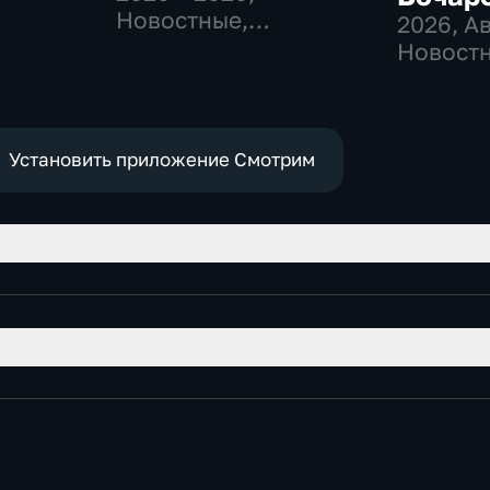
-
Новостные,
2026
, А
,
Общественно-
Новостн
политические
общест
е
политич
Установить приложение Смотрим