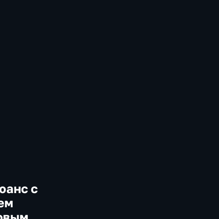
юанс с
ем
овым