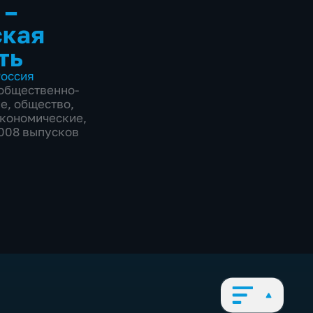
 –
ская
ть
оссия
общественно-
ие
,
общество
,
экономические
,
2008 выпусков