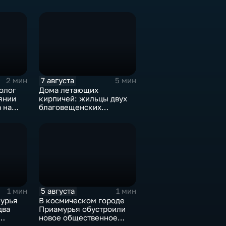
7 августа
2 мин
5 мин
олог
Дома летающих
янии
кирпичей: жильцы двух
 на
благовещенских
ых и
многоэтажек боятся за
свою жизнь
5 августа
1 мин
1 мин
урья
В космическом городе
два
Приамурья обустроили
новое общественное