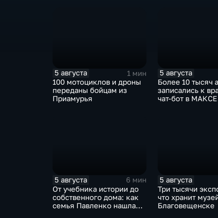
5 августа
5 августа
1 мин
100 мотоциклов и дроны
Более 10 тысяч 
переданы бойцам из
записались к вр
Приамурья
чат-бот в МАКСЕ
5 августа
5 августа
6 мин
От учебника истории до
Три тысячи эксп
собственного дома: как
что хранит музей
семья Павленко нашла
Благовещенске
счастье в Константиновке