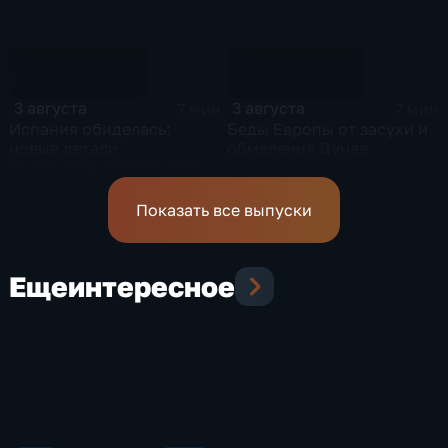
3 августа
3 августа
7 мин
7 мин
Испания обиделась:
Беды Европы от засухи и
новые детали
обмеления Дуная
миграционного кризиса
Показать все выпуски
Еще
интересное