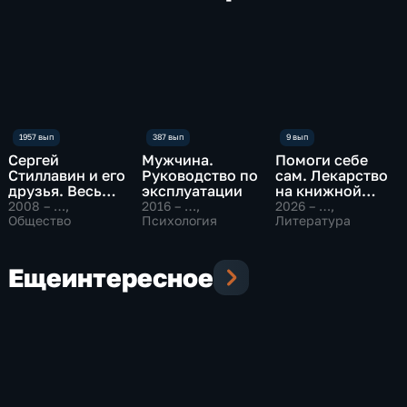
Сергей
Мужчина.
Помоги себе
Стиллавин и его
Руководство по
сам. Лекарство
друзья. Весь
эксплуатации
на книжной
эфир
полке
2008 – …
,
2016 – …
,
2026 – …
,
Общество
Психология
Литература
Еще
интересное