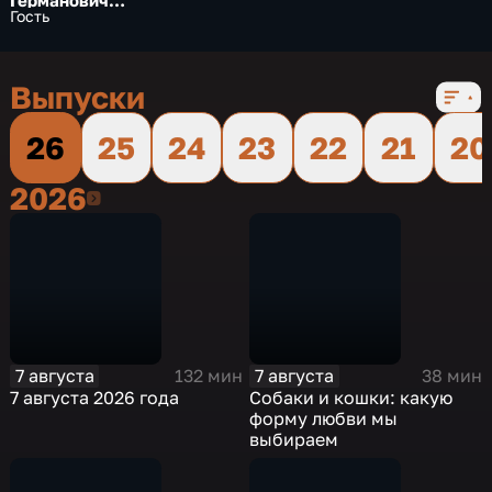
Германович
Артемьев
Гость
Выпуски
26
25
24
23
22
21
20
2026
2026
7 августа
7 августа
132 мин
38 мин
7 августа 2026 года
Собаки и кошки: какую
форму любви мы
выбираем