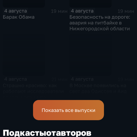
4 августа
4 августа
19 мин
19 мин
Барак Обама
Безопасность на дороге:
авария на питбайке в
Нижегородской области
4 августа
4 августа
21 мин
19 мин
Страшно красиво: как
В Москве появились на
работают исследователи
свет два Одиссея и Аид
подземного мира
спелеологи
Показать все выпуски
Подкасты
от
авторов