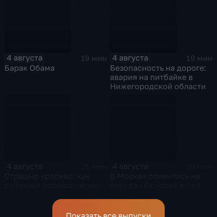
4 августа
4 августа
19 мин
19 мин
Барак Обама
Безопасность на дороге:
авария на питбайке в
Нижегородской области
4 августа
4 августа
21 мин
19 мин
Страшно красиво: как
В Москве появились на
работают исследователи
свет два Одиссея и Аид
подземного мира
спелеологи
Показать все выпуски