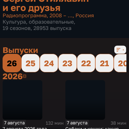
и его друзья
Радиопрограмма
,
2008 – …
,
Россия
Культура
,
образовательные
,
19 сезонов, 28953 выпуска
Выпуски
26
25
24
23
22
21
20
2026
2026
7 августа
7 августа
132 мин
38 мин
7 августа 2026 года
Собаки и кошки: какую