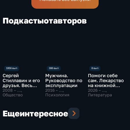
Подкасты
от
авторов
Сергей
Мужчина.
Помоги себе
Стиллавин и его
Руководство по
сам. Лекарство
друзья. Весь
эксплуатации
на книжной
эфир
полке
2008 – …
,
2016 – …
,
2026 – …
,
Общество
Психология
Литература
Еще
интересное