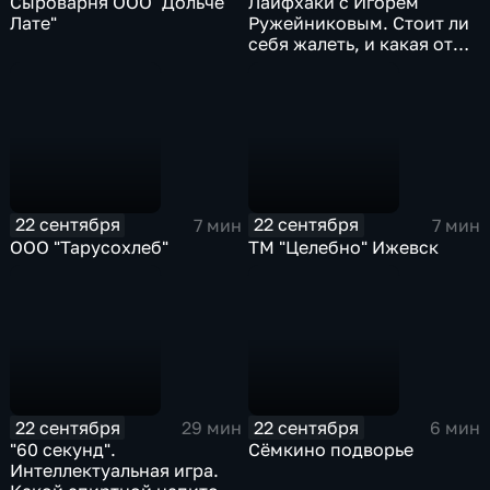
Сыроварня ООО "Дольче
Лайфхаки с Игорем
Лате"
Ружейниковым. Стоит ли
себя жалеть, и какая от
этого может быть польза?
22 сентября
22 сентября
7 мин
7 мин
ООО "Тарусохлеб"
ТМ "Целебно" Ижевск
22 сентября
22 сентября
29 мин
6 мин
"60 секунд".
Сёмкино подворье
Интеллектуальная игра.