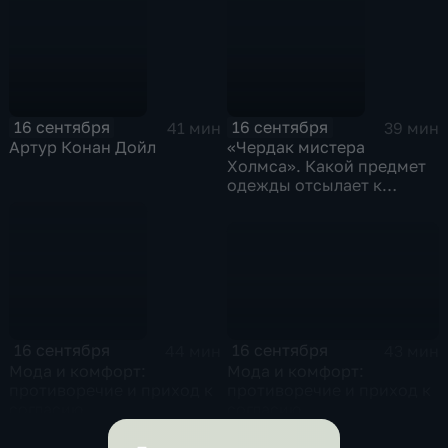
16 сентября
16 сентября
41 мин
39 мин
Артур Конан Дойл
«Чердак мистера
Холмса». Какой предмет
одежды отсылает к
испытаниям ядерного
оружия?
16 сентября
16 сентября
43 мин
44 мин
Мода и комфорт:
Мода и комфорт:
противоречие и приход к
противоречие и приход к
согласию
согласию