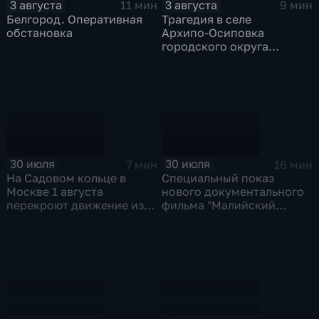
3 августа
3 августа
11 мин
9 мин
Белгород. Оперативная
Трагедия в селе
обстановка
Архипо‑Осиповка
городского округа
Геленджик
30 июля
30 июля
7 мин
16 мин
На Садовом кольце в
Специальный показ
Москве 1 августа
нового документального
перекроют движение из-
фильма "Малийский
за Ночного
рубеж" прошел в столице
велофестиваля и
в рамках фестиваля
велогонки "Вечернее
"RT.Док: Время наших
Садовое кольцо"
героев"