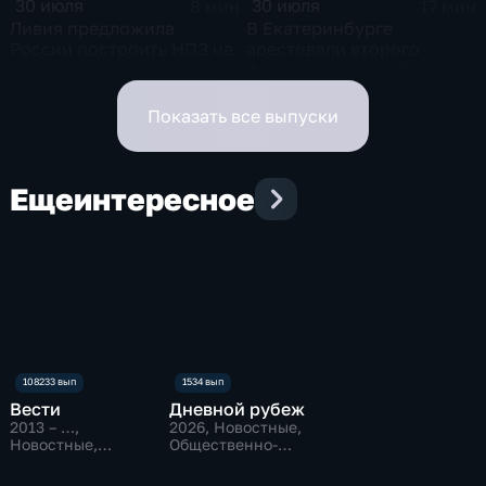
30 июля
30 июля
8 мин
17 мин
Ливия предложила
В Екатеринбурге
России построить НПЗ на
арестовали второго
территории своей страны
фигуранта дела об
избиении ученого РАН
Никиты Зезина, после
Показать все выпуски
которого он скончался
Еще
интересное
Вести
Дневной рубеж
2013 – …
,
2026
, Новостные,
Новостные,
Общественно-
Общественно-
политические
политические