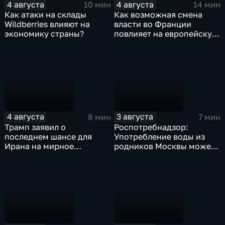
4 августа
4 августа
10 мин
14 мин
Как атаки на склады
Как возможная смена
Wildberries влияют на
власти во Франции
экономику страны?
повлияет на европейскую
поддержку Киева?
4 августа
3 августа
8 мин
7 мин
Трамп заявил о
Роспотребнадзор:
последнем шансе для
Употребление воды из
Ирана на мирное
родников Москвы может
урегулирование
привести к заражению
инфекциями