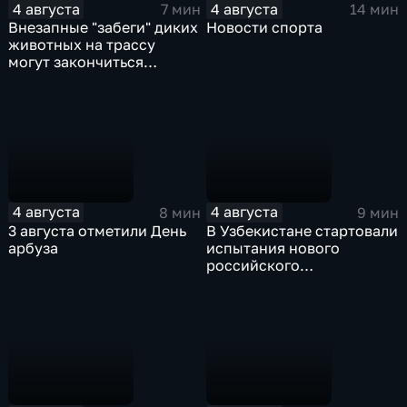
4 августа
4 августа
7 мин
14 мин
Внезапные "забеги" диких
Новости спорта
животных на трассу
могут закончиться
серьезными ДТП
4 августа
4 августа
8 мин
9 мин
3 августа отметили День
В Узбекистане стартовали
арбуза
испытания нового
российского
турбовинтового самолета
Ил-114-300