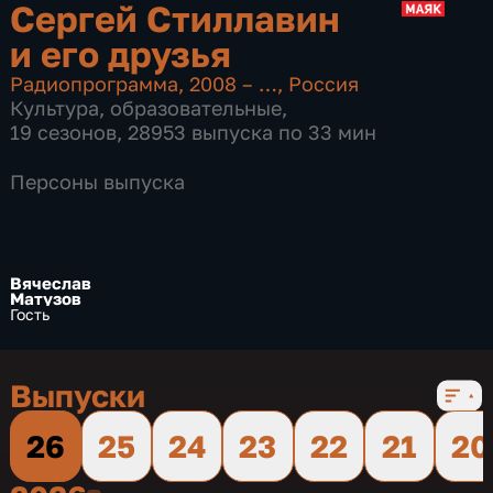
Сергей Стиллавин
и его друзья
Радиопрограмма
,
2008 – …
,
Россия
Культура
,
образовательные
,
19 сезонов, 28953 выпуска по 33 мин
Персоны выпуска
Вячеслав
Матузов
Гость
Выпуски
26
25
24
23
22
21
20