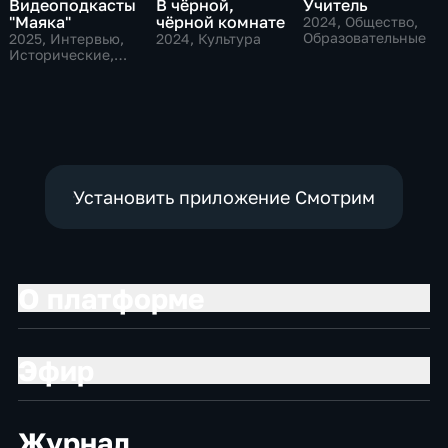
Видеоподкасты
В чёрной,
Учитель
"Маяка"
чёрной комнате
2024
, Общество,
Образовательные
2025
, Интервью,
2024
, Культура
Исторические,
культура
Установить приложение Смотрим
О платформе
Эфир
Журнал