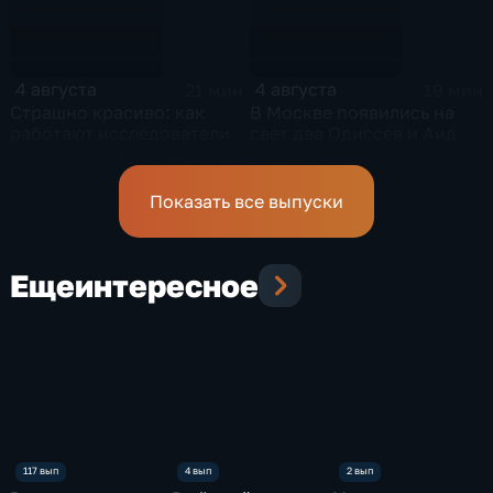
4 августа
4 августа
21 мин
19 мин
Страшно красиво: как
В Москве появились на
работают исследователи
свет два Одиссея и Аид
подземного мира
спелеологи
Показать все выпуски
Еще
интересное