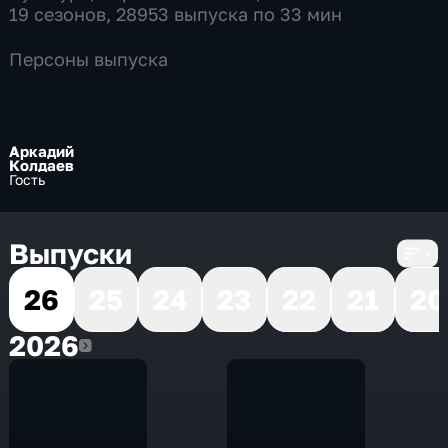
19 сезонов, 28953 выпуска по 33 мин
Персоны выпуска
Аркадий
Колдаев
Гость
Выпуски
26
25
24
23
22
21
20
2026
2026