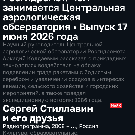
занимается Центральная
аэрологическая
обсерватория
•
Выпуск 17
июня 2026 года
Научный руководитель Центральной
аэрологической обсерватории Росгидромета
Аркадий Колдаевым рассказал о прикладных
технологиях воздействия на облака:
подавлении града ракетами с йодистым
серебром и увеличении осадков в интересах
авиации, сельского хозяйства и городских
мероприятий, а также поведал
экспедиционную историю 1986 года.
Сергей Стиллавин
и его друзья
Радиопрограмма
,
2008 – …
,
Россия
Культура
,
образовательные
,