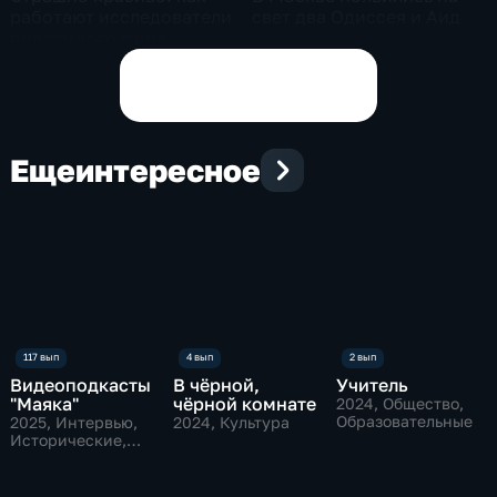
работают исследователи
свет два Одиссея и Аид
подземного мира
спелеологи
Показать все выпуски
Еще
интересное
Видеоподкасты
В чёрной,
Учитель
"Маяка"
чёрной комнате
2024
, Общество,
Образовательные
2025
, Интервью,
2024
, Культура
Исторические,
культура