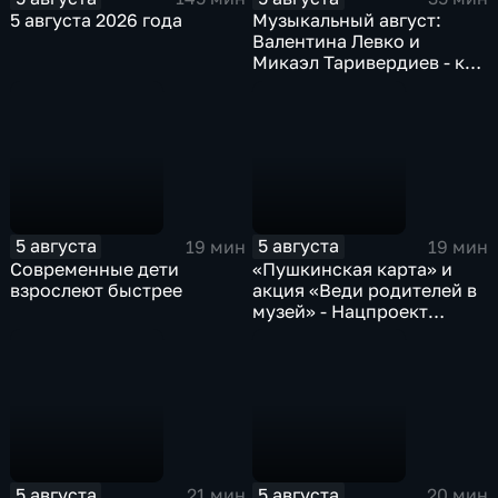
5 августа 2026 года
Музыкальный август:
Валентина Левко и
Микаэл Таривердиев - как
звучало советское время
5 августа
5 августа
19 мин
19 мин
Современные дети
«Пушкинская карта» и
взрослеют быстрее
акция «Веди родителей в
музей» - Нацпроект
«Семья»
5 августа
5 августа
21 мин
20 мин