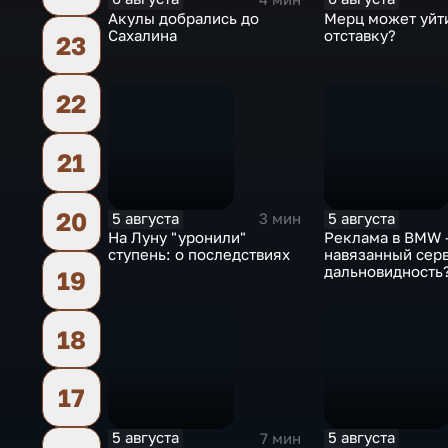
Акулы добрались до
Мерц может уйт
Сахалина
отставку?
23
22
21
20
5 августа
5 августа
3 мин
На Луну "уронили"
Реклама в BMW 
ступень: о последствиях
навязанный сер
дальновидность
19
18
17
5 августа
5 августа
7 мин