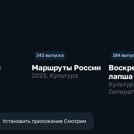
343 выпуска
184 выпу
й
Маршруты России
Воскр
2023
, Культура
лапша
Культур
Литерат
музыка
Установить приложение Смотрим