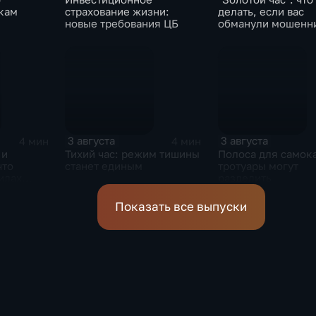
кам
страхование жизни:
делать, если вас
новые требования ЦБ
обманули мошенн
3 августа
3 августа
4 мин
4 мин
 и
Тихий час: режим тишины
Полоса для самока
что
станет единым
тротуары могут
илах
разделить
овли
Показать все выпуски