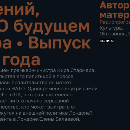
ений,
Автор
мате
 О будущем
Радиопрогр
Культура
,
16 сезонов, 
ра
•
Выпуск
 года
ущем премьер-министра Кира Стармера.
ьства его политикой в прессе
главы правительства он может
етаря НАТО. Одновременно внутри самой
form UK, которая постепенно
ает ли это начало серьезной
евстве, кто может выиграть от
ажутся на внешней политике Лондона?
ента в Лондоне Елены Балаевой.