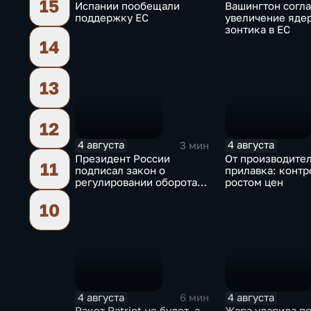
15
Испании пообещали
Вашингтон согла
поддержку ЕС
увеличение яде
зонтика в ЕС
14
13
12
4 августа
4 августа
3 мин
Президент России
От производител
11
подписал закон о
прилавка: контр
регулировании оборота
ростом цен
криптовалют
10
4 августа
4 августа
6 мин
Ракет Patriot не будет, а
Жара ударила п