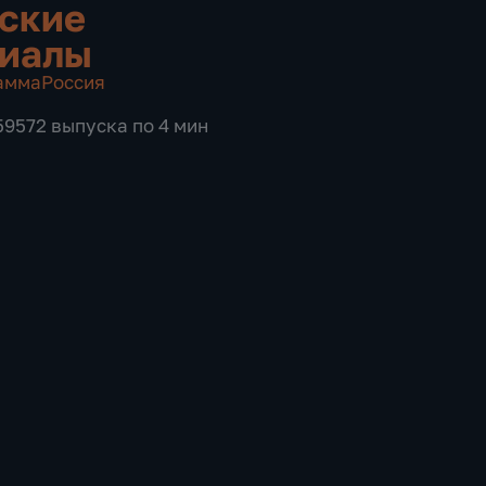
ские
риалы
амма
Россия
59572 выпуска по 4 мин