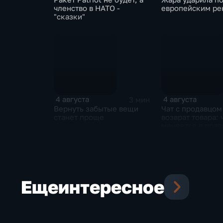
членство в НАТО -
европейским ре
"сказки"
4 августа
4 августа
3 мин
Вернуть забытые вещи
Чат с продавцом
станет проще
возврат товара: 
меняется в прав
розничной торг
Еще
интересное