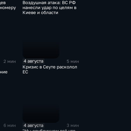
цев
Воздушная атака: ВС РФ
-номеру
нанесли удар по целям в
Киеве и области
4 августа
2 мин
5 мин
Кризис в Сеуте расколол
ение
ЕС
4 августа
6 мин
3 мин
"Мы опубликуем всё что