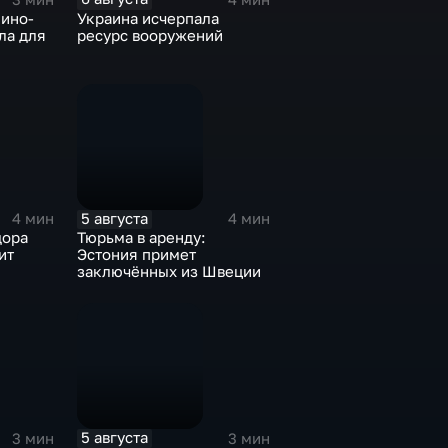
ино-
Украина исчерпала
ла для
ресурс вооружений
5 августа
4 мин
4 мин
дора
Тюрьма в аренду:
ит
Эстония примет
заключённых из Швеции
5 августа
3 мин
3 мин