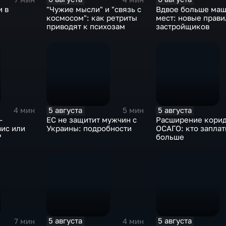
и в
"Чужие мысли" и "связь с
Вдвое больше маш
космосом": как ретриты
мест: новые прави
приводят к психозам
застройщиков
5 августа
5 августа
4 мин
5 мин
–
ЕС не защитит мужчин с
Расширение кори
вис или
Украины: подробности
ОСАГО: кто заплат
?
больше
5 августа
5 августа
7 мин
4 мин