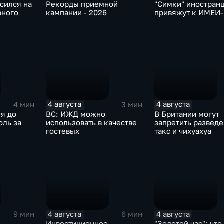
сился на
Рекорды приемной
"Симки" иностран
рного
кампании - 2026
привяжут к ИМЕИ
4 августа
4 августа
4 мин
3 мин
я до
ВС: ИЖД можно
В Британии могут
оль за
использовать в качестве
запретить развед
гостевых
такс и чихуахуа
4 августа
4 августа
9 мин
6 мин
о
Инвестиционное
"Золотой час": что