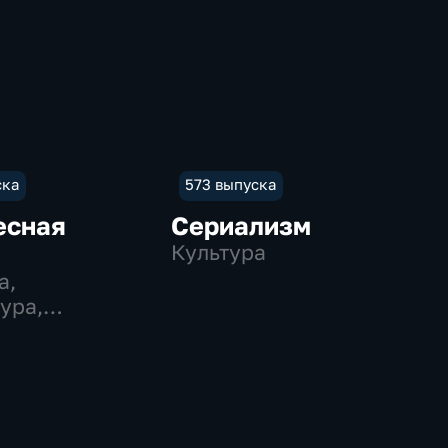
ска
573 выпуска
есная
Сериализм
Культура
а,
ура,
льные