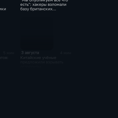
есть": хакеры взломали
ики
базу британских
силовиков
3 августа
5 мин
4 мин
тов:
Китайские учёные
предложили взрывать
астероиды